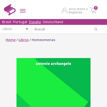
0
Inicia sesión o
Regístrate
Brasil
Portugal
España
Deutschland
Home
/
Libros
/
Homeomerias