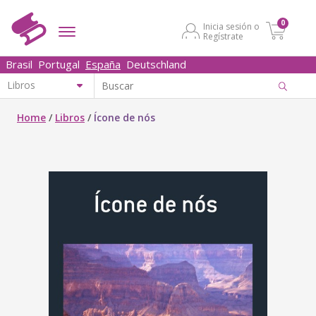
0
Inicia sesión o
Regístrate
Brasil
Portugal
España
Deutschland
Home
/
Libros
/
Ícone de nós