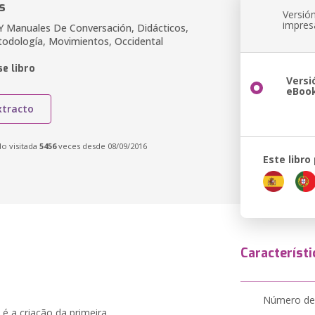
s
Versió
impres
 Y Manuales De Conversación, Didácticos,
etodología, Movimientos, Occidental
e libro
Versi
eBoo
xtracto
do visitada
5456
veces desde 08/09/2016
Este libro
Característi
Número de
 é a criação da primeira