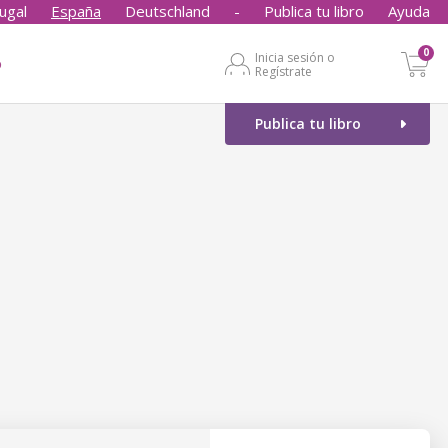
ugal
España
Deutschland
-
Publica tu libro
Ayuda
0
Inicia sesión o
o
Regístrate
Publica tu libro