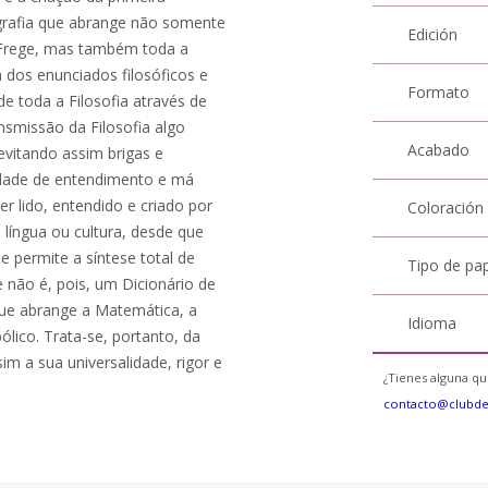
eografia que abrange não somente
Edición
 Frege, mas também toda a
 dos enunciados filosóficos e
Formato
de toda a Filosofia através de
nsmissão da Filosofia algo
Acabado
evitando assim brigas e
uldade de entendimento e má
er lido, entendido e criado por
Coloración
língua ou cultura, desde que
e permite a síntese total de
Tipo de pa
 não é, pois, um Dicionário de
que abrange a Matemática, a
Idioma
ólico. Trata-se, portanto, da
im a sua universalidade, rigor e
¿Tienes alguna qu
contacto@clubd