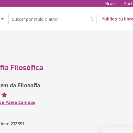
Brasil
Port
Publica tu libr
fia Filosófica
em da Filosofia
de Paiva Campos
ibro: 217391