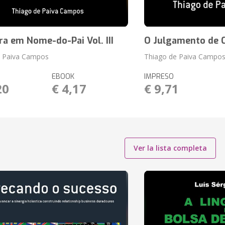
ra em Nome-do-Pai Vol. III
O Julgamento de C
e Paiva Campos
Thiago de Paiva Campo
EBOOK
IMPRESO
20
€ 4,17
€ 9,71
Ver la lista completa