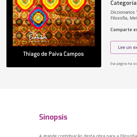
Categoría
Diccionarios
Filosofía, M
Comparte es
Lee un e
Esa página ha si
Sinopsis
A grande contribuição desta obra para a Filosofia