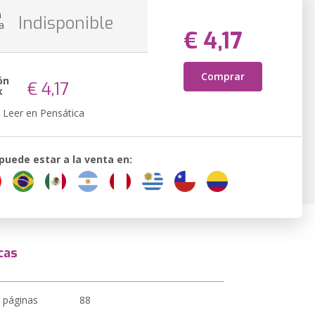
n
Indisponible
a
€ 4,17
Comprar
ón
€ 4,17
k
Leer en Pensática
 puede estar a la venta en:
cas
 páginas
88