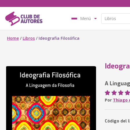
Menú
Home
/
Libros
/
Ideografia Filosófica
Ideogra
A Linguag
Por
Thiago 
Código del l