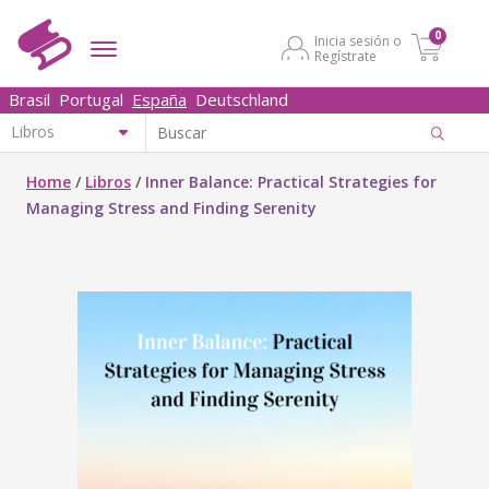
0
Inicia sesión o
Regístrate
Brasil
Portugal
España
Deutschland
Home
/
Libros
/
Inner Balance: Practical Strategies for
Managing Stress and Finding Serenity