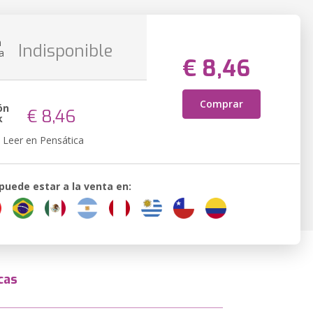
n
Indisponible
a
€ 8,46
Comprar
ón
€ 8,46
k
Leer en Pensática
 puede estar a la venta en:
cas