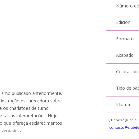
Número de
Edición
Formato
Acabado
Coloración
Tipo de pa
dismo publicado anteriormente.
 instrução esclarecedora sobre
Idioma
 e os charlatões de turno
 falsas interpretações. Hoje
¿Tienes alguna qu
o que ofereça esclarecimentos
contacto@clubd
verdadeira.