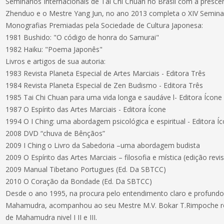
Seminários Internacionais de Tai Chi Chuan no Brasil com a presc
Zhenduo e o Mestre Yang Jun, no ano 2013 completa o XIV Seminar
Monografias Premiadas pela Sociedade de Cultura Japonesa:
1981 Bushido: "O código de honra do Samurai"
1982 Haiku: "Poema Japonês"
Livros e artigos de sua autoria:
1983 Revista Planeta Especial de Artes Marciais - Editora Três
1984 Revista Planeta Especial de Zen Budismo - Editora Três
1985 Tai Chi Chuan para uma vida longa e saudáve l- Editora Ícone
1987 O Espírito das Artes Marciais - Editora Ícone
1994 O I Ching: uma abordagem psicológica e espiritual - Editora Í
2008 DVD “chuva de Bênçãos”
2009 I Ching o Livro da Sabedoria –uma abordagem budista
2009 O Espírito das Artes Marciais – filosofia e mística (edição rev
2009 Manual Tibetano Portugues (Ed. Da SBTCC)
2010 O Coração da Bondade (Ed. Da SBTCC)
Desde o ano 1995, na procura pelo entendimento claro e profund
Mahamudra, acompanhou ao seu Mestre M.V. Bokar T.Rimpoche real
de Mahamudra nivel I II e III.