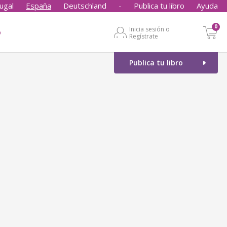
ugal
España
Deutschland
-
Publica tu libro
Ayuda
0
Inicia sesión o
o
Regístrate
Publica tu libro