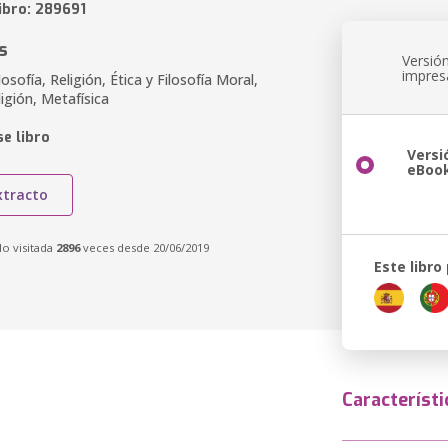
ibro: 289691
s
Versió
impres
osofía, Religión, Ética y Filosofía Moral,
ligión, Metafísica
e libro
Versi
eBoo
xtracto
do visitada
2896
veces desde 20/06/2019
Este libro
Característi