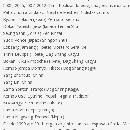
2002, 2005,2007, 2012 China Realizando peregrinações as montanh
Patrocinou a vinda ao Brasil de Mestres Budistas como:
Ryotan Tokuda (Japão) Zen soto senshu
Dokan Yanashigawa (Japão) Tendai Shu
Seung Sahn (Coréia) Zen Rinzai
Yukio Ponce (Japão) Shingon Shua
Lobsang Jamiang (Tibete) Mosteiro Será Me
Trinle Drubpa (Tibete) Dag Shang Kagyu
Bokar Tulku Rimpoche (Tibete) Dag Shang Kagyu
Kempo Jampa Donnyo (Tibete) Dag Shang Kagyu
Yang Zhenduo (China)
Yang Jun (China)
Lama Yonten (França) Dag Shang Kagyu
Kempo Osel Gyurme ( nepal) Nigma Tradicion
M.V.Mingyur Rimpoche (Tibete)
Lama Norbu Repa (França)
Lama Nagwang Thenpel (Nepal)
Desde 1999 até 2011, organiza junto com sua esposa a Profa. Mari