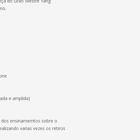
ença do Grao Mestre Yang
io.
cone
isada e amplida)
o dos ensinamerntos sobre o
izando varias vezes os retiros