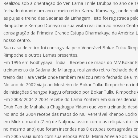
Realizou sob a orientação do Ven Lama Trinle Drubpa no ano de 1
fechado durante um ano e meio retiro Karma Kamsang , onde rea
as pujas e treino das Sadanas da Linhagem . Isto foi registrada pe
Rimpoche e Kempo Donnyo na sua visita realizada ao nosso Centr
consagração da Primeira Grande Estupa Dharmakaya da América Lat
nosso centro.
Sua casa de retiro foi consagrada pelo Venerável Bokar Tulku R
Rimpoche e outros Lamas presentes.
Em 1996 em Bodhygaya –Índia - Recebeu de mãos do M.V.Bokar Ri
treinamento da Sadana de Milarepa, realizando retiro fechado de 6
treino das Tara Verde onde também realizou retiro fechado de 6 m
No ano de 2002 viaja ao Mosteiro de Bokar Tulku Rimpoche na indi
de iniciações Shangpa Kagyu oferecido por Bokar Tulku Rimpoche 
Em 2003/ 2004 2 2004 recebe do Lama Yontem em sua residência 
Drub Tab de Mahakala Chagdrugpa Yidam que vem treinando desd
No ano de 2004 recebe das mãos do Mui Venerável Khenpo Lodro
em Mirik o manto (Zen) de Naljorpa assim como as relíquias do seu
no mesmo ano) que foram inseridas nas 8 estupas consagradas e
Em 2005 viaja junto com sua esposa Profa. Maria Angela Soci a Q