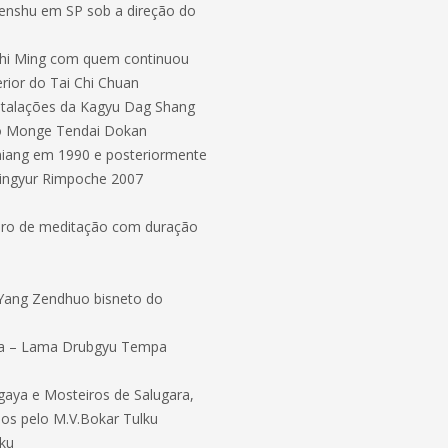
Senshu em SP sob a direção do
 Chi Ming com quem continuou
erior do Tai Chi Chuan
instalações da Kagyu Dag Shang
lo Monge Tendai Dokan
iang em 1990 e posteriormente
Mingyur Rimpoche 2007
etiro de meditação com duração
 Yang Zendhuo bisneto do
esca – Lama Drubgyu Tempa
gaya e Mosteiros de Salugara,
dos pelo M.V.Bokar Tulku
lku