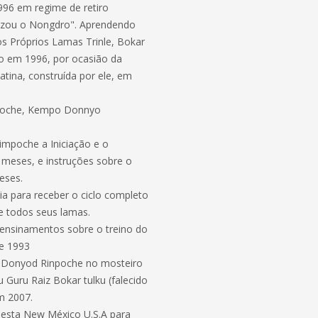
996 em regime de retiro
lizou o Nongdro". Aprendendo
los Próprios Lamas Trinle, Bokar
o em 1996, por ocasião da
ina, construída por ele, em
impoche, Kempo Donnyo
mpoche a Iniciação e o
 meses, e instruções sobre o
eses.
a para receber o ciclo completo
e todos seus lamas.
ensinamentos sobre o treino do
e 1993
 Donyod Rinpoche no mosteiro
 Guru Raiz Bokar tulku (falecido
m 2007.
uesta New México U.S.A para