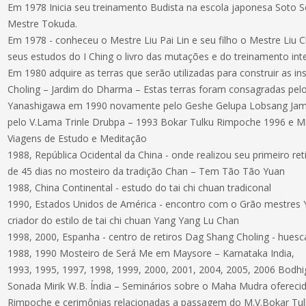
Em 1978 Inicia seu treinamento Budista na escola japonesa Soto 
Mestre Tokuda.
Em 1978 - conheceu o Mestre Liu Pai Lin e seu filho o Mestre Liu
seus estudos do I Ching o livro das mutações e do treinamento int
Em 1980 adquire as terras que serão utilizadas para construir as 
Choling – Jardim do Dharma – Estas terras foram consagradas pe
Yanashigawa em 1990 novamente pelo Geshe Gelupa Lobsang Jam
pelo V.Lama Trinle Drubpa – 1993 Bokar Tulku Rimpoche 1996 e 
Viagens de Estudo e Meditação
1988, República Ocidental da China - onde realizou seu primeiro r
de 45 dias no mosteiro da tradição Chan – Tem Tão Tão Yuan
1988, China Continental - estudo do tai chi chuan tradiconal
1990, Estados Unidos de América - encontro com o Grão mestres
criador do estilo de tai chi chuan Yang Yang Lu Chan
1998, 2000, Espanha - centro de retiros Dag Shang Choling - hu
1988, 1990 Mosteiro de Será Me em Maysore – Karnataka India,
1993, 1995, 1997, 1998, 1999, 2000, 2001, 2004, 2005, 2006 Bodhi
Sonada Mirik W.B. Índia – Seminários sobre o Maha Mudra ofereci
Rimpoche e cerimônias relacionadas a passagem do M.V.Bokar Tu