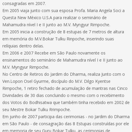
consagradas em 2007.
Em 2005 viaja junto com sua esposa Profa. Maria Angela Soci a
Questa New México U.S.A para realizar o seminário de
Mahamudra nível I e II junto ao M.V. Myngyur Rimpoche.
Em 2005 inicia a construção de 8 estupas de 7 metros de altura
em memória do M.V.Bokar Tulku Rinpoche, inserindo suas
relíquias dentro delas.
Em 2006 e 2007 Recebe em São Paulo novamente os
ensinamentos do seminário de Mahamudra nível I e II junto ao
M.V. Myngyur Rimpoche.
No Centro de Retiros do Jardim do Dharma, realiza Junto com o
Ven.Lopon Osel Gyurme, discípulo do M.V. Dilgo Kyentse
Rimpoche, 1 retiro fechado de acumulação de mantras nas Cinco
Divindades de 30 dias concluindo o mesmo com o recebimento
dos Votos do Bodhisatwa que também tinha recebido em 2002 de
seu Mestre Bokar Tulku Rrimpoche.
Em junho de 2007 participa das cerimonias - no Jardim do Dharma
em São Paulo - de consagração das 8 Estupas construídas por ele
em memoria de seu Guru Bokar Tulku, as cerimonias de