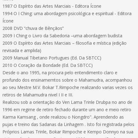
1987 O Espírito das Artes Marciais - Editora Ícone
1994 O I Ching: uma abordagem psicológica e espiritual - Editora
Ícone
2008 DVD “chuva de Bênçãos”
2009 I Ching o Livro da Sabedoria –uma abordagem budista
2009 O Espírito das Artes Marciais – filosofia e mística (edição
revisada e amplida)
2009 Manual Tibetano Portugues (Ed. Da SBTCC)
2010 O Coração da Bondade (Ed. Da SBTCC)
Desde o ano 1995, na procura pelo entendimento claro e
profundo dos ensinamerntos sobre o Mahamudra, acompanhou
ao seu Mestre M.V. Bokar T.Rimpoche realizando varias vezes os
retiros de Mahamudra nivel I II e III.
Realizou sob a orientação do Ven Lama Trinle Drubpa no ano de
1996 em regime de retiro fechado durante um ano e meio retiro
Karma Kamsang , onde realizou o Nongdro". Aprendendo as
pujas e treino das Sadanas da Linhagem . Isto foi registrada pelos
Próprios Lamas Trinle, Bokar Rimpoche e Kempo Donnyo na sua