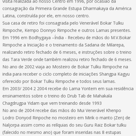
visita realizada ao nosso Centro em 1996, por ocasião da
consagração da Primeira Grande Estupa Dharmakaya da América
Latina, construída por ele, em nosso centro.
Sua casa de retiro foi consagrada pelo Venerável Bokar Tulku
Rimpoche, Kempo Donnyo Rimpoche e outros Lamas presentes.
Em 1996 em Bodhygaya –Índia - Recebeu de mãos do M.V.Bokar
Rimpoche a Iniciação e o treinamento da Sadana de Milarepa,
realizando retiro fechado de 6 meses, e instruções sobre o treino
das Tara Verde onde também realizou retiro fechado de 6 meses.
No ano de 2002 viaja ao Mosteiro de Bokar Tulku Rimpoche na
india para receber o ciclo completo de iniciações Shangpa Kagyu
oferecido por Bokar Tulku Rimpoche e todos seus lamas.
Em 2003/ 2004 2 2004 recebe do Lama Yontem em sua residência
ensinamentos sobre o treino do Drub Tab de Mahakala
Chagdrugpa Yidam que vem treinando desde 1993
No ano de 2004 recebe das mãos do Mui Venerável Khenpo
Lodro Donyod Rinpoche no mosteiro em Mirik o manto (Zen) de
Naljorpa assim como as relíquias do seu Guru Raiz Bokar tulku
(falecido no mesmo ano) que foram inseridas nas 8 estupas