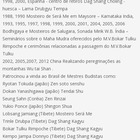
1998, 2000, Espanha - centro de retiros Dag Shang Choling -
huesca – Lama Drubgyu Tempa
1988, 1990 Mosteiro de Será Me em Maysore – Karnataka India,
1993, 1995, 1997, 1998, 1999, 2000, 2001, 2004, 2005, 2006
Bodhigaya e Mosteiros de Salugara, Sonada Mirik W.B. Índia –
Seminários sobre o Maha Mudra oferecidos pelo M.V.Bokar Tulku
Rimpoche e cerimônias relacionadas a passagem do M.V.Bokar
Tulku
2002, 2005,2007, 2012 China Realizando peregrinações as
montanhas Wu tai Shan .
Patrocinou a vinda ao Brasil de Mestres Budistas como:
Ryotan Tokuda (Japão) Zen soto senshu
Dokan Yanashigawa (Japão) Tendai Shu
Seung Sahn (Coréia) Zen Rinzai
Yukio Ponce (Japão) Shingon Shua
Lobsang Jamiang (Tibete) Mosteiro Será Me
Trinle Drubpa (Tibete) Dag Shang Kagyu
Bokar Tulku Rimpoche (Tibete) Dag Shang Kagyu
Kempo Jampa Donnyo (Tibete) Dag Shang Kagyu