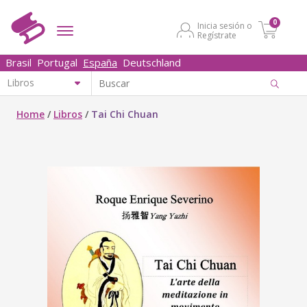
0
Inicia sesión o
Regístrate
Brasil
Portugal
España
Deutschland
Home
/
Libros
/
Tai Chi Chuan