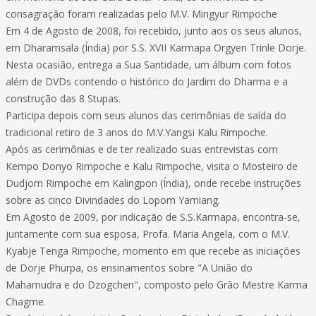
consagração foram realizadas pelo M.V. Mingyur Rimpoche
Em 4 de Agosto de 2008, foi recebido, junto aos os seus alunos,
em Dharamsala (Índia) por S.S. XVII Karmapa Orgyen Trinle Dorje.
Nesta ocasião, entrega a Sua Santidade, um álbum com fotos
além de DVDs contendo o histórico do Jardim do Dharma e a
construção das 8 Stupas.
Participa depois com seus alunos das cerimônias de saída do
tradicional retiro de 3 anos do M.V.Yangsi Kalu Rimpoche.
Após as cerimônias e de ter realizado suas entrevistas com
Kempo Donyo Rimpoche e Kalu Rimpoche, visita o Mosteiro de
Dudjom Rimpoche em Kalingpon (Índia), onde recebe instruções
sobre as cinco Divindades do Lopom Yamiang.
Em Agosto de 2009, por indicação de S.S.Karmapa, encontra-se,
juntamente com sua esposa, Profa. Maria Angela, com o M.V.
Kyabje Tenga Rimpoche, momento em que recebe as iniciações
de Dorje Phurpa, os ensinamentos sobre "A União do
Mahamudra e do Dzogchen", composto pelo Grão Mestre Karma
Chagme.