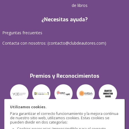
de libros
¿Necesitas ayuda?
Preguntas frecuentes
Contacta con nosotros: (
contacto@clubdeautores.com
)
Premios y Reconocimientos
Utilizamos cookies.
Para garantizar el correcto funcionamiento y la mejora continua
Seguridad
de nuestro sitio web, utilizamos cookies. Estas cookies se
pueden dividir en dos categorías:
Cookies necesarias: Imprescindible para el correcto