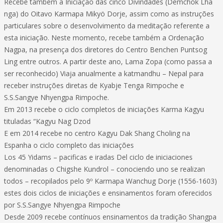
Recebe também a Iniciação das cinco Divindades (Demchok Lha
nga) do Oitavo Karmapa Mikyö Dorje, assim como as instruções
particulares sobre o desenvolvimento da meditação referente a
esta iniciação. Neste momento, recebe também a Ordenação
Nagpa, na presença dos diretores do Centro Benchen Puntsog
Ling entre outros. A partir deste ano, Lama Zopa (como passa a
ser reconhecido) Viaja anualmente a katmandhu – Nepal para
receber instruções diretas de Kyabje Tenga Rimpoche e
S.S.Sangye Nhyengpa Rimpoche.
Em 2013 recebe o ciclo completos de iniciações Karma Kagyu
tituladas “Kagyu Nag Dzod
E em 2014 recebe no centro Kagyu Dak Shang Choling na
Espanha o ciclo completo das iniciações
Los 45 Yidams – pacificas e iradas Del ciclo de iniciaciones
denominadas o Chigshe Kundrol – conociendo uno se realizan
todos – recopilados pelo 9º Karmapa Wanchug Dorje (1556-1603)
estes dois ciclos de iniciações e ensinamentos foram oferecidos
por S.S.Sangye Nhyengpa Rimpoche
Desde 2009 recebe contínuos ensinamentos da tradição Shangpa