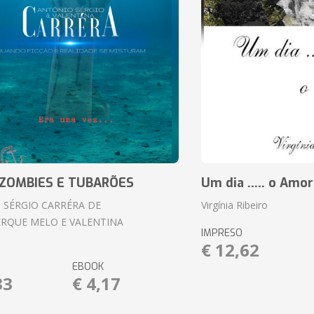
ZOMBIES E TUBARÕES
Um dia ..... o Amor
 SÉRGIO CARRÉRA DE
Virgínia Ribeiro
RQUE MELO E VALENTINA
IMPRESO
€ 12,62
EBOOK
33
€ 4,17