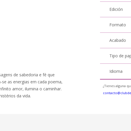
Edición
Formato
Acabado
Tipo de pa
Idioma
agens de sabedoria e fé que
m-se as energias em cada poema,
¿Tienes alguna qu
finito amor, ilumina o caminhar.
contacto@clubd
stérios da vida.