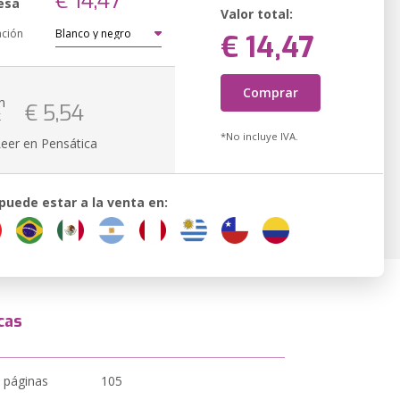
€ 14,47
esa
Valor total:
ación
€ 14,47
Comprar
n
€ 5,54
k
*No incluye IVA.
Leer en Pensática
 puede estar a la venta en:
cas
 páginas
105