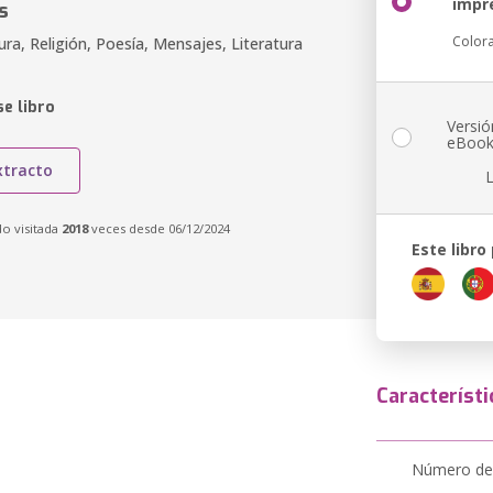
impr
s
Color
ura, Religión, Poesía, Mensajes, Literatura
e libro
Versió
eBoo
xtracto
do visitada
2018
veces desde 06/12/2024
Este libro
Característi
Número de