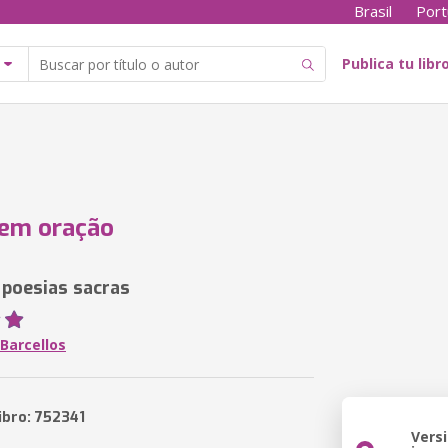
Brasil
Port
Publica tu libr
 em oração
poesias sacras
Barcellos
ibro: 752341
Vers