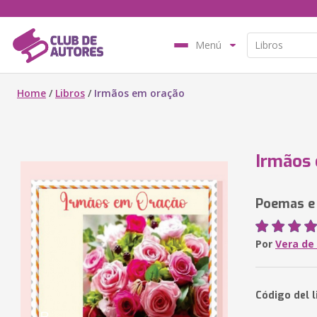
Menú
Home
/
Libros
/
Irmãos em oração
Irmãos
Poemas e 
Por
Vera de 
Código del l