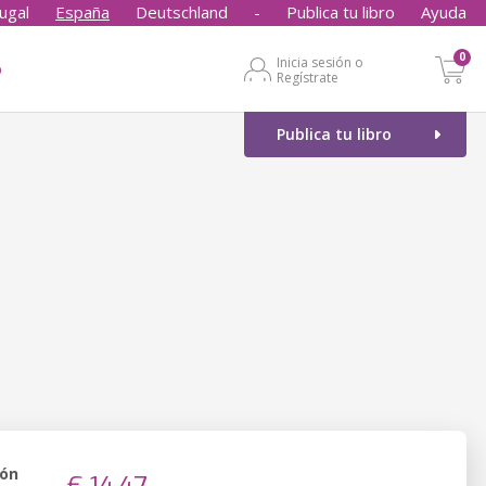
ugal
España
Deutschland
-
Publica tu libro
Ayuda
0
Inicia sesión o
o
Regístrate
Publica tu libro
ión