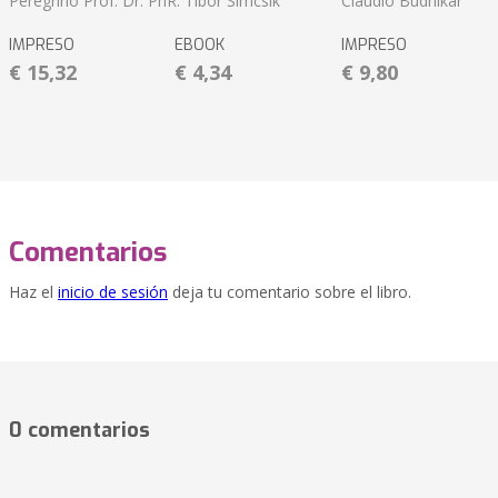
Peregrino Prof. Dr. PhR. Tibor Simcsik
Claudio Budnikar
IMPRESO
EBOOK
IMPRESO
€ 15,32
€ 4,34
€ 9,80
Comentarios
Haz el
inicio de sesión
deja tu comentario sobre el libro.
0 comentarios