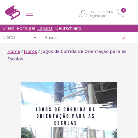
0
Inicia sesión o
Regístrate
Brasil
Portugal
España
Deutschland
Home
/
Libros
/
Jogos de Corrida de Orientação para as
Escolas