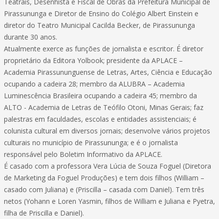
Teatrais, Desenhista e Fiscal de Obras da Prefeitura Municipal de
Pirassununga e Diretor de Ensino do Colégio Albert Einstein e
diretor do Teatro Municipal Cacilda Becker, de Pirassununga
durante 30 anos.
Atualmente exerce as funções de jornalista e escritor. É diretor
proprietário da Editora Yolbook; presidente da APLACE –
Academia Pirassununguense de Letras, Artes, Ciência e Educação
ocupando a cadeira 28; membro da ALUBRA – Academia
Luminescência Brasileira ocupando a cadeira 45; membro da
ALTO - Academia de Letras de Teófilo Otoni, Minas Gerais; faz
palestras em faculdades, escolas e entidades assistenciais; é
colunista cultural em diversos jornais; desenvolve vários projetos
culturais no município de Pirassununga; e é o jornalista
responsável pelo Boletim Informativo da APLACE.
É casado com a professora Vera Lúcia de Souza Foguel (Diretora
de Marketing da Foguel Produções) e tem dois filhos (William –
casado com Juliana) e (Priscilla – casada com Daniel). Tem três
netos (Yohann e Loren Yasmin, filhos de William e Juliana e Pyetra,
filha de Priscilla e Daniel).