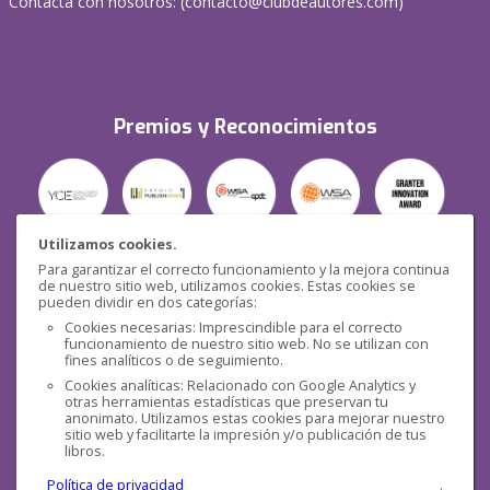
Contacta con nosotros: (
contacto@clubdeautores.com
)
Premios y Reconocimientos
Utilizamos cookies.
Para garantizar el correcto funcionamiento y la mejora continua
Seguridad
de nuestro sitio web, utilizamos cookies. Estas cookies se
pueden dividir en dos categorías:
Cookies necesarias: Imprescindible para el correcto
funcionamiento de nuestro sitio web. No se utilizan con
fines analíticos o de seguimiento.
Cookies analíticas: Relacionado con Google Analytics y
otras herramientas estadísticas que preservan tu
Redes sociales
anonimato. Utilizamos estas cookies para mejorar nuestro
sitio web y facilitarte la impresión y/o publicación de tus
libros.
Política de privacidad
.