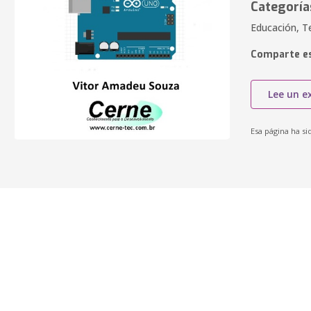
Categoría
Educación, T
Comparte es
Lee un e
Esa página ha si