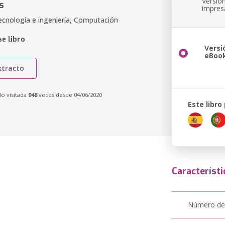
Versió
s
impres
ecnología e ingeniería, Computación
e libro
Versi
eBoo
xtracto
do visitada
948
veces desde 04/06/2020
Este libro
Característi
Número de