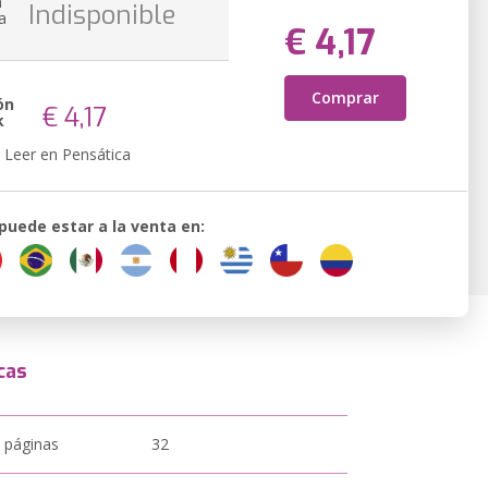
n
Indisponible
a
€ 4,17
Comprar
ón
€ 4,17
k
Leer en Pensática
 puede estar a la venta en:
cas
 páginas
32