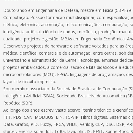
Doutorando em Engenharia de Defesa, mestre em Física (CBPF) e 
Computação. Possuo formação multidisciplinar, com especializaçõe
elétrica, eletrônica, automação, telecomunicações, computação, 
inteligência artificial, ciência de dados, mecânica, produção, manuf
qualidade, projetos e gestão. MBAs em Engenharia Econômica, Aná
Desenvolvo projetos de hardware e software voltados para as áreas
médica, científica, comercial e de automação, entre outras, sob 
universitário e administrador da Cerne Tecnologia, empresa dedic
projetos embarcados, à comercialização de kits didáticos e à educ
microcontroladores (MCU), FPGA, linguagens de programação, des
layout de circuito impresso.
Sou membro associado da Sociedade Brasileira de Computação (SB
Inteligência Artificial (SBIA), Sociedade Brasileira de Automática (S
Robótica (SBR).
Ao longo dos anos escrevi vasto acervo literário técnico e científ
FFT, PDS, CAN, MODBUS, LIN, TCP/IP, Filtros digitais, Sistemas dig
Data, Grafos, PID, Fuzzy, FPGA, VHDL, Verilog, CLP, DSC, DSP, ARM
starter, energia solar, IoT, LoRa, Java, php, JS, REST, Spring Boot,