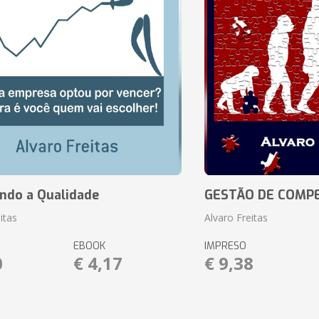
ando a Qualidade
GESTÃO DE COMP
itas
Alvaro Freitas
EBOOK
IMPRESO
0
€ 4,17
€ 9,38