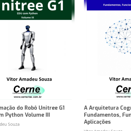
mação do Robô Unitree G1
A Arquitetura Cog
m Python Volume III
Fundamentos, Fun
Aplicações
adeu Souza