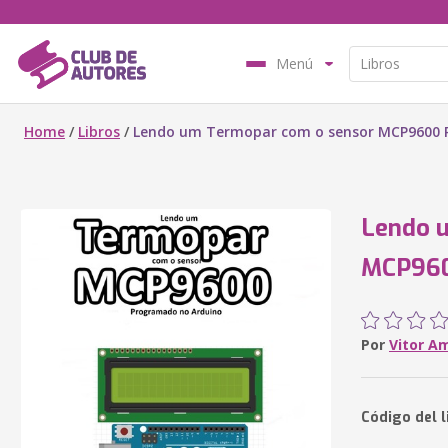
Menú
Home
/
Libros
/
Lendo um Termopar com o sensor MCP9600 
Lendo 
MCP960
Por
Vitor A
Código del l