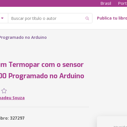
Brasil
Port
Publica tu libr
Programado no Arduino
um Termopar com o sensor
0 Programado no Arduino
madeu Souza
ibro: 327297