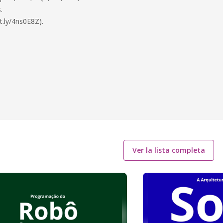
.
t.ly/4ns0E8Z).
Ver la lista completa