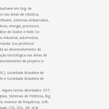
bacharel em Eng. de
s nas áreas de robótica,
software, sistemas embarcados,
atura, energia, processos,
lise de Dados e Web 3.0.
 industrial, automotiva,
demanda. Sou professor
ada ao desenvolvimento de
ação tecnológica nas áreas de
envolvimento de projetos e
C), Sociedade Brasileira de
BA) e Sociedade Brasileira de
ico. Alguns temas abordados: DFT,
itais, Sistemas de Potência, Big
, inversor de frequência, soft-
 Spark, CSS, SQL, VB, VC#,