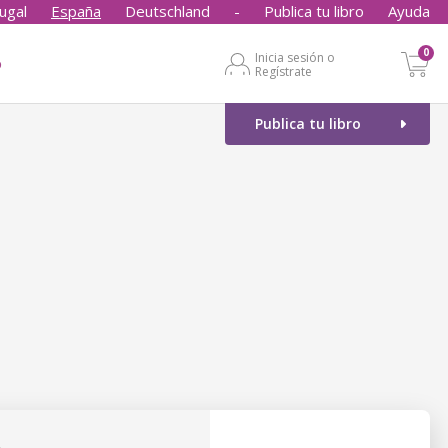
ugal
España
Deutschland
-
Publica tu libro
Ayuda
0
Inicia sesión o
o
Regístrate
Publica tu libro