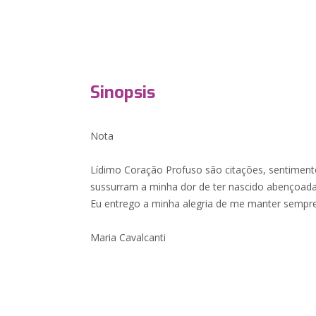
Sinopsis
Nota
Lídimo Coração Profuso são citações, sentimento
sussurram a minha dor de ter nascido abençoada
Eu entrego a minha alegria de me manter sempre t
Maria Cavalcanti