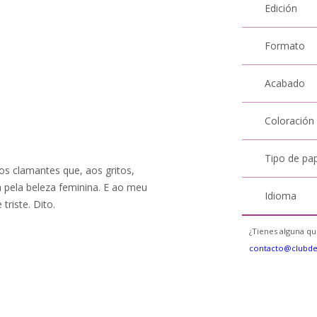
Edición
Formato
Acabado
Coloración
Tipo de pa
s clamantes que, aos gritos,
 pela beleza feminina. E ao meu
Idioma
riste. Dito.
¿Tienes alguna qu
contacto@clubd