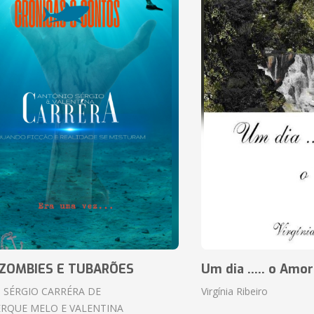
ZOMBIES E TUBARÕES
Um dia ..... o Amor
 SÉRGIO CARRÉRA DE
Virgínia Ribeiro
RQUE MELO E VALENTINA