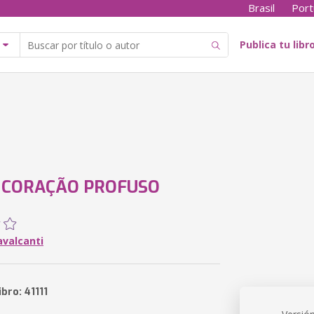
Brasil
Port
Publica tu libr
 CORAÇÃO PROFUSO
avalcanti
ibro: 41111