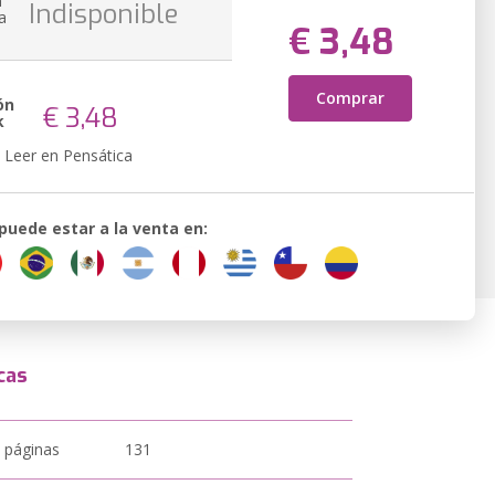
n
Indisponible
a
€ 3,48
Comprar
ón
€ 3,48
k
Leer en Pensática
 puede estar a la venta en:
cas
 páginas
131