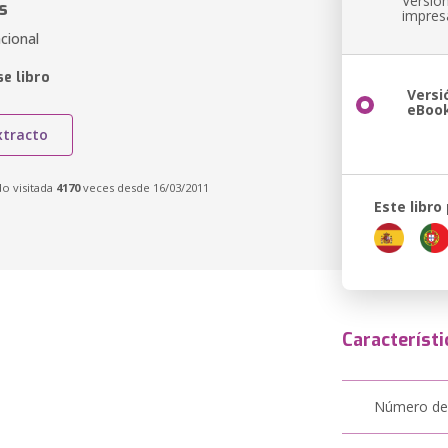
Versió
s
impres
cional
e libro
Versi
eBoo
xtracto
do visitada
4170
veces desde 16/03/2011
Este libro
Característi
Número de