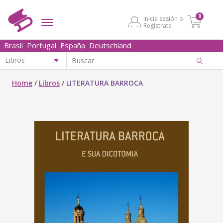
0
Inicia sesión o
Regístrate
Brasil
Portugal
España
Deutschland
Home
/
Libros
/
LITERATURA BARROCA