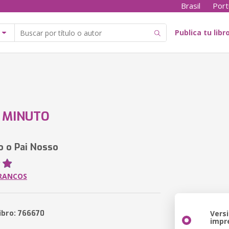
Brasil
Port
Publica tu libr
1 MINUTO
o o Pai Nosso
RRANCOS
ibro: 766670
Vers
impr