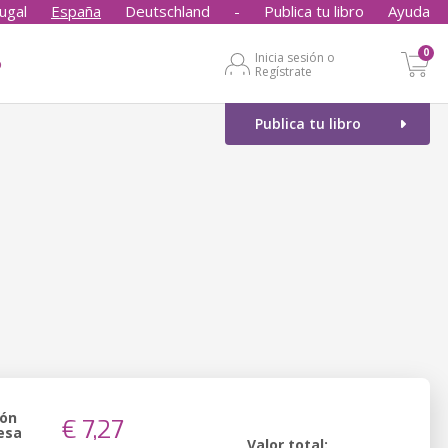
ugal
España
Deutschland
-
Publica tu libro
Ayuda
0
Inicia sesión o
o
Regístrate
Publica tu libro
ión
€ 7,27
esa
Valor total: