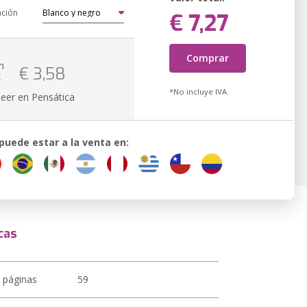
ación
€ 7,27
Comprar
n
€ 3,58
k
*No incluye IVA.
Leer en Pensática
 puede estar a la venta en:
cas
 páginas
59