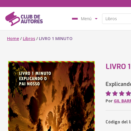
Menú
Home
/
Libros
/
LIVRO 1 MINUTO
LIVRO 
Explicand
Por
GIL BA
Código del l