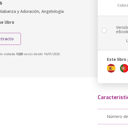
s
Color
 Alabanza y Adoración, Angelología
e libro
Versió
eBoo
xtracto
do visitada
1223
veces desde 16/01/2025
Este libro
Característi
Número de