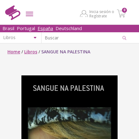
0
Inicia sesión o
Regístrate
Brasil
Portugal
España
Deutschland
Home
/
Libros
/
SANGUE NA PALESTINA