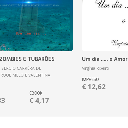
ZOMBIES E TUBARÕES
Um dia ..... o Amor
 SÉRGIO CARRÉRA DE
Virgínia Ribeiro
RQUE MELO E VALENTINA
IMPRESO
€ 12,62
EBOOK
33
€ 4,17