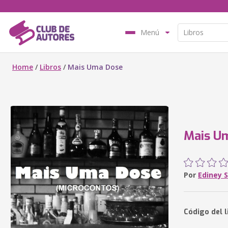
Menú
Home
/
Libros
/
Mais Uma Dose
Mais U
Por
Ediney 
Código del l