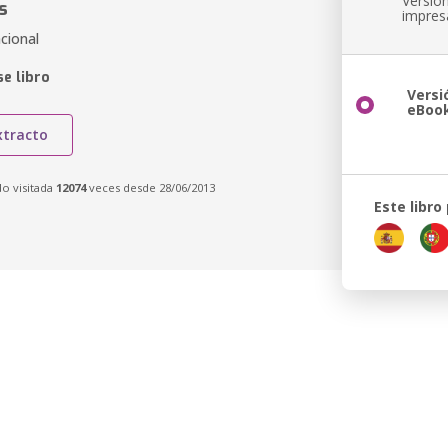
Versió
s
impres
cional
e libro
Versi
eBoo
xtracto
do visitada
12074
veces desde 28/06/2013
Este libro