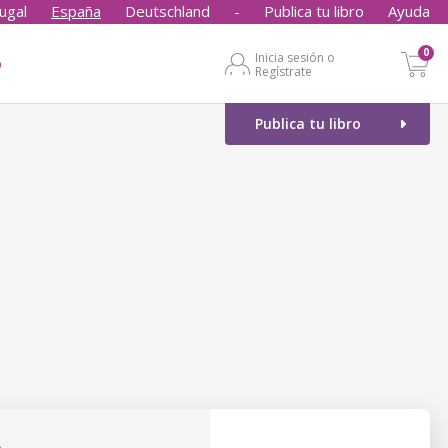
ugal
España
Deutschland
-
Publica tu libro
Ayuda
0
Inicia sesión o
o
Regístrate
Publica tu libro