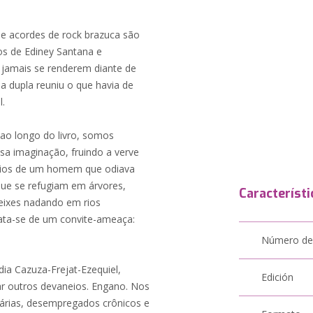
 e acordes de rock brazuca são
os de Ediney Santana e
 jamais se renderem diante de
 a dupla reuniu o que havia de
l.
 ao longo do livro, somos
sa imaginação, fruindo a verve
lírios de um homem que odiava
que se refugiam em árvores,
Característi
eixes nadando em rios
ata-se de um convite-ameaça:
Número de
a Cazuza-Frejat-Ezequiel,
Edición
ar outros devaneios. Engano. Nos
nárias, desempregados crônicos e