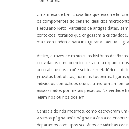
Tom Correia
Uma mesa de bar, chuva fina que escorre lá fora
os componentes do cenário ideal dos microcont
Herculano Neto. Parceiros de antigas datas, sem
contextos literários que engessam a criatividade,
mais contundente para inaugurar a Laetitia Digita
Assim, através de minúsculas histórias desfiadas
convidados num primeiro instante a expandir nos
autoral que nos expõe suicidas metafóricos, de
gravatas borboletas, homens-toupeiras, figuras 
indivíduos combalidos que se transformam em p
assassinados por metais pesados. Na verdade tr
leiam-nos ou nos odeiem.
Canibais de nós mesmos, como escreveram um di
viramos página após página na ânsia de encontr
deparamos com tipos solitários de vidinhas ordi