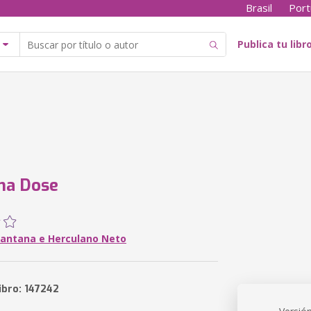
Brasil
Port
Publica tu libr
ma Dose
Santana e Herculano Neto
ibro: 147242