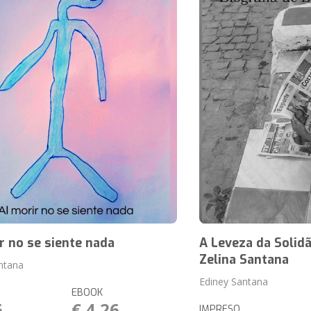
r no se siente nada
A Leveza da Solidã
Zelina Santana
ntana
Ediney Santana
EBOOK
6
€ 4,26
IMPRESO