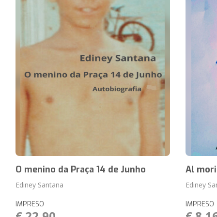
O menino da Praça 14 de Junho
Al mori
Ediney Santana
Ediney Sa
IMPRESO
IMPRESO
€ 22,90
€ 8,1