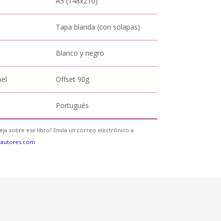
A5 (148x210)
Tapa blanda (con solapas)
Blanco y negro
pel
Offset 90g
Portugués
eja sobre ese libro? Envía un correo electrónico a
eautores.com