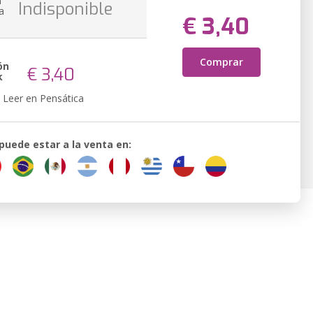
n
Indisponible
a
€ 3,40
Comprar
ón
€ 3,40
k
Leer en Pensática
 puede estar a la venta en: