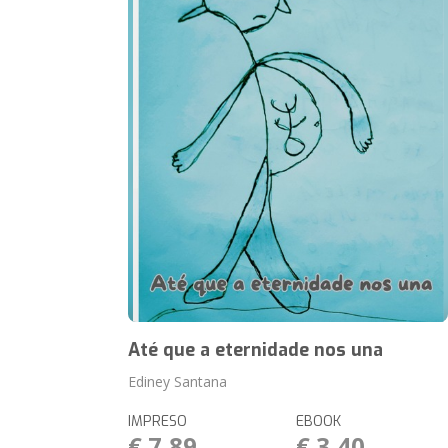
Até que a eternidade nos una
Ediney Santana
IMPRESO
EBOOK
€ 7,89
€ 3,40