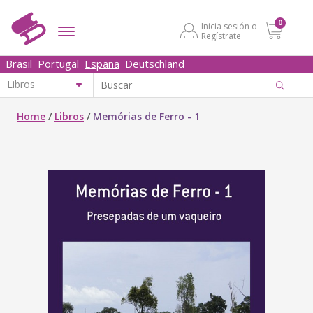
0
Inicia sesión o
Regístrate
Brasil
Portugal
España
Deutschland
Home
/
Libros
/
Memórias de Ferro - 1