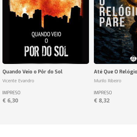
Quando Veio o Pôr do Sol
Até Que O Relógio
Vicente Evandro
Murilo Ribeiro
IMPRESO
IMPRESO
€ 6,30
€ 8,32