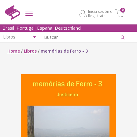
0
Inicia sesión o
Regístrate
Brasil
Portugal
España
Deutschland
Home
/
Libros
/
memórias de Ferro - 3