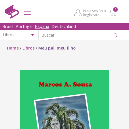
0
Inicia sesión o
Regístrate
Brasil
Portugal
España
Deutschland
Home
/
Libros
/
Meu pai, meu filho