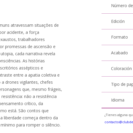
Número de
Edición
muns atravessam situações de
or acidente, a força
Formato
exaustos, trabalhadores
por promessas de ascensão e
Acabado
topia, cada narrativa revela
nsciências. As histórias
scritórios assépticos e
Coloración
raste entre a apatia coletiva e
a drones vigilantes, chefes
Tipo de pa
ersonagens que, mesmo frágeis,
esistência: não a resistência
Idioma
pensamento crítico, da
omo está. São contos que
¿Tienes alguna qu
 a liberdade começa dentro da
contacto@clubd
 mínimo para romper o silêncio.