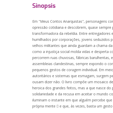
Sinopsis
Em "Meus Contos Anarquistas", personagens co
opressão cotidiana e descobrem, quase sempre p
transformadora da rebeldia. Entre entregadores 
humilhados por corporações, jovens seduzidos 
velhos militantes que ainda guardam a chama da u
como a injustiça social molda vidas e desperta co
percorrem ruas chuvosas, fábricas barulhentas, e
assembleias clandestinas, sempre expondo o cont
pequenos gestos de coragem individual. Em meio 
autoritários e sistemas que esmagam, surgem p
ousam dizer não. O livro compõe um mosaico de r
heroica dos grandes feitos, mas a que nasce do 
solidariedade e da recusa em aceitar o mundo c
iluminam o instante em que alguém percebe que
própria mente  e que, às vezes, basta um gesto