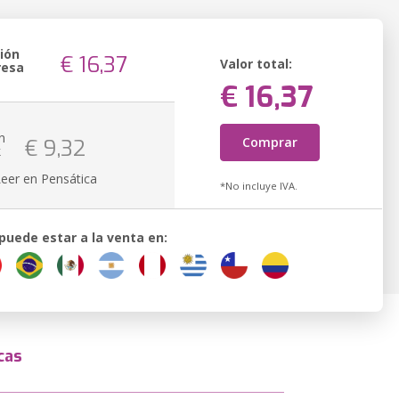
ión
€ 16,37
Valor total:
resa
€ 16,37
n
Comprar
€ 9,32
k
Leer en Pensática
*No incluye IVA.
 puede estar a la venta en:
cas