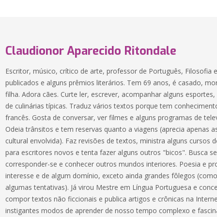
Claudionor Aparecido Ritondale
Escritor, músico, crítico de arte, professor de Português, Filosofia 
publicados e alguns prêmios literários. Tem 69 anos, é casado, 
filha. Adora cães. Curte ler, escrever, acompanhar alguns esportes,
de culinárias típicas. Traduz vários textos porque tem conhecimento
francês. Gosta de conversar, ver filmes e alguns programas de tele
Odeia trânsitos e tem reservas quanto a viagens (aprecia apenas 
cultural envolvida). Faz revisões de textos, ministra alguns cursos d
para escritores novos e tenta fazer alguns outros "bicos". Busca
corresponder-se e conhecer outros mundos interiores. Poesia e p
interesse e de algum domínio, exceto ainda grandes fôlegos (co
algumas tentativas). Já virou Mestre em Língua Portuguesa e conc
compor textos não ficcionais e publica artigos e crônicas na Inte
instigantes modos de aprender de nosso tempo complexo e fascin