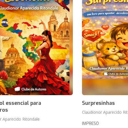
l essencial para
Surpresinhas
iros
Claudionor Aparecido Ri
r Aparecido Ritondale
IMPRESO