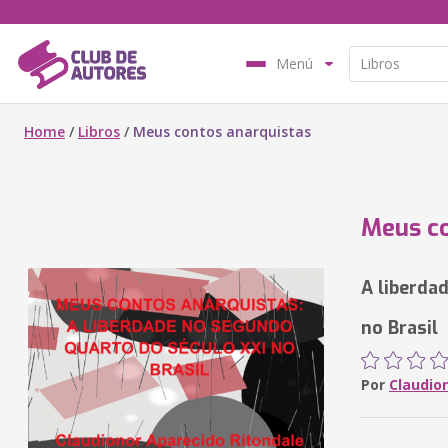
Menú
Home
/
Libros
/
Meus contos anarquistas
Meus co
A liberda
no Brasil
Por
Claudio