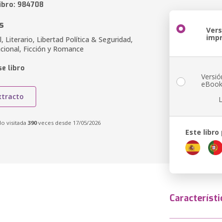
libro: 984708
s
Vers
imp
l, Literario, Libertad Política & Seguridad,
acional, Ficción y Romance
e libro
Versió
eBoo
xtracto
do visitada
390
veces desde 17/05/2026
Este libro
Característi