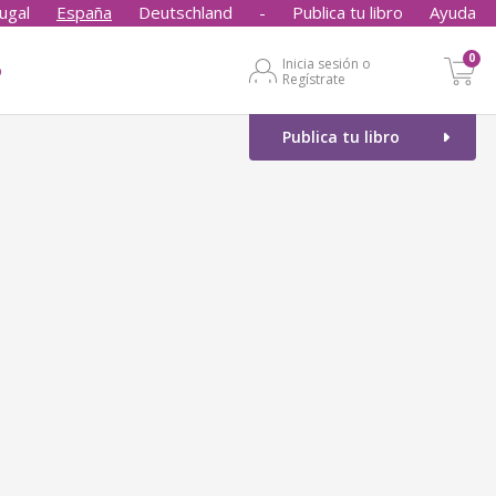
ugal
España
Deutschland
-
Publica tu libro
Ayuda
0
Inicia sesión o
o
Regístrate
Publica tu libro