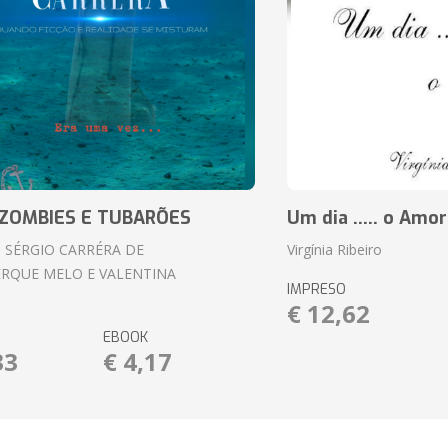
ZOMBIES E TUBARÕES
Um dia ..... o Amor
 SÉRGIO CARRÉRA DE
Virgínia Ribeiro
RQUE MELO E VALENTINA
IMPRESO
€ 12,62
EBOOK
33
€ 4,17