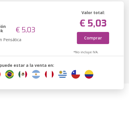
Valor total:
€ 5,03
ión
€ 5,03
ok
Comprar
n Pensática
*No incluye IVA.
 puede estar a la venta en: