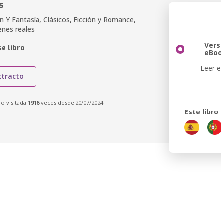
s
ón Y Fantasía, Clásicos, Ficción y Romance,
enes reales
Vers
e libro
eBo
Leer e
xtracto
do visitada
1916
veces desde 20/07/2024
Este libro