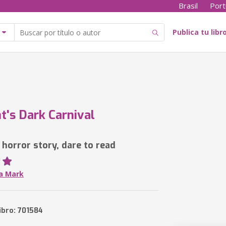
Brasil
Port
Publica tu libr
t's Dark Carnival
 horror story, dare to read
a Mark
ibro: 701584