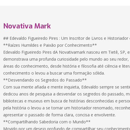
Novativa Mark
## Edevaldo Figueiredo Pires : Um Inscritor de Livros e Historiad
**Raízes Humildes e Paixão por Conhecimento**
Edevaldo Figueiredo Pires dA Novativamark nasceu em Tietê, SP, 
demonstrava uma profunda curiosidade pelo mundo ao seu redor, 
áreas do conhecimento, desde história e filosofia até ciência e lite
conhecimento o levou a buscar uma formação sólida.
**Desvendando os Segredos do Passado**
Com sua mente afiada e mente inquieta, Edevaldo sempre se sentiu 
dedicou anos de pesquisa a desvendar os segredos do passado, m
bibliotecas e museus em busca de histórias desconhecidas e perso
pela história o levou a se tornar um historiador renomado, reconh
apresentar o passado de forma clara, concisa e envolvente.
**Compartilhando Sabedoria com o Mundo**
Movido por um desejo profundo de compartilhar seu conhecimen