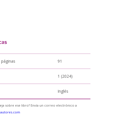
cas
 páginas
91
1 (2024)
Inglés
eja sobre ese libro? Envía un correo electrónico a
eautores.com