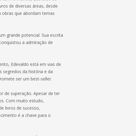
ivros de diversas áreas, desde
l em obras que abordam temas
um grande potencial. Sua escrita
 conquistou a admiração de
ento, Edevaldo está em vias de
s segredos da história e da
promete ser um best-seller.
r de superação. Apesar de ter
os. Com muito estudo,
de livros de sucesso,
cimento é a chave para o