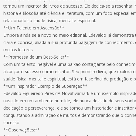
tornou um inscritor de livros de sucesso. Ele dedica-se a resenhar l
história e filosofia até ciência e literatura, com um foco especia
relacionados à saúde física, mental e espiritual.
**Um Talento em Ascensão**
Embora ainda seja novo no meio editorial, Edevaldo já demonstra 
clara e concisa, aliada à sua profunda bagagem de conhecimento,
muitos leitores.
**Promessa de um Best-Seller**
Com um talento inegável e uma paixão contagiante pelo conhecim
alcançar o sucesso como escritor. Seu primeiro livro, que explora o
saúde física, mental e espiritual, está em fase final de produção e 
**Um Inspirador Exemplo de Superação**
Edevaldo Figueiredo Pires dA Novativamark é um exemplo inspirado
nascido em um ambiente humilde, ele nunca desistiu de seus sonh
dedicação e perseverança, ele se tornou um historiador e inscritor 
conquistando a admiração de muitos e demonstrando que o conhe
sucesso.
**Observações:**