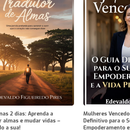
as 2 dias: Aprenda a
Mulheres Vencedor
r almas e mudar vidas –
Definitivo para o 
do a sua!
Empoderamento e 