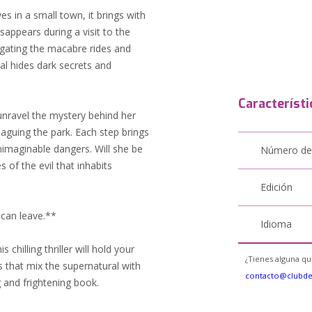
 in a small town, it brings with
sappears during a visit to the
vigating the macabre rides and
val hides dark secrets and
Característi
unravel the mystery behind her
laguing the park. Each step brings
unimaginable dangers. Will she be
Número de
 of the evil that inhabits
Edición
 can leave.**
Idioma
 chilling thriller will hold your
¿Tienes alguna qu
es that mix the supernatural with
contacto@clubd
g and frightening book.