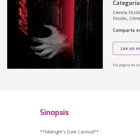
Categoría
Ciencia Ficci
Ficción, Crím
Comparte es
Lee un e
Esa página ha si
Sinopsis
**Midnight's Dark Carnival**