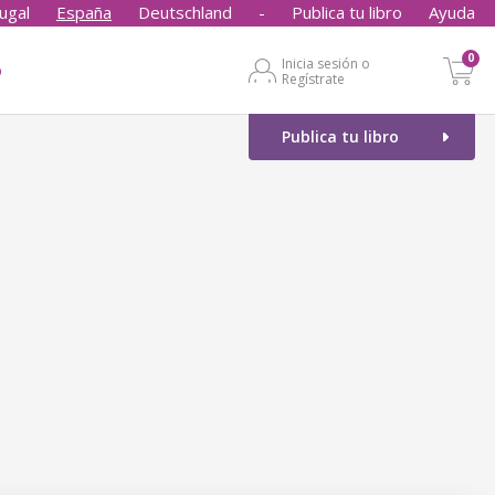
ugal
España
Deutschland
-
Publica tu libro
Ayuda
0
Inicia sesión o
o
Regístrate
Publica tu libro