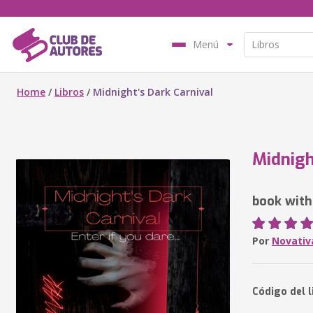
Menú
Home
/
Libros
/
Midnight's Dark Carnival
Midnigh
book with
Por
Novativ
Código del l