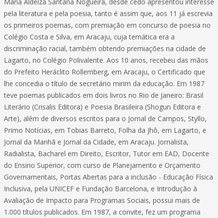
Maria Aldeiza Santana Nogueira, desde cedo apresentou interesse
pela literatura e pela poesia, tanto é assim que, aos 11 já escrevia
os primeiros poemas, com premiação em concurso de poesia no
Colégio Costa e Silva, em Aracaju, cuja temática era a
discriminação racial, também obtendo premiações na cidade de
Lagarto, no Colégio Polivalente. Aos 10 anos, recebeu das mãos
do Prefeito Heráclito Rollemberg, em Aracaju, o Certificado que
lhe concedia o título de secretário mirim da educação. Em 1987
teve poemas publicados em dois livros no Rio de Janeiro: Brasil
Literário (Crisalis Editora) e Poesia Brasileira (Shogun Editora e
Arte), além de diversos escritos para o Jornal de Campos, Styllo,
Primo Notícias, em Tobias Barreto, Folha da Jhô, em Lagarto, e
Jornal da Manhã e Jornal da Cidade, em Aracaju. Jornalista,
Radialista, Bacharel em Direito, Escritor, Tutor em EAD, Docente
do Ensino Superior, com curso de Planejamento e Orçamento
Governamentais, Portas Abertas para a inclusão - Educação Física
Inclusiva, pela UNICEF e Fundação Barcelona, e Introdução à
Avaliação de Impacto para Programas Sociais, possui mais de
1.000 títulos publicados. Em 1987, a convite, fez um programa