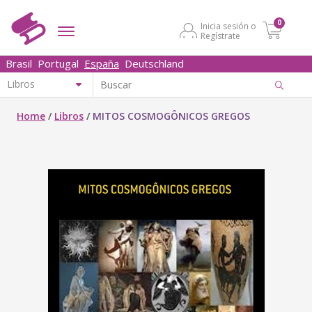
0
Inicia sesión o
Regístrate
Brasil
Portugal
España
Deutschland
Home
/
Libros
/
MITOS COSMOGÔNICOS GREGOS