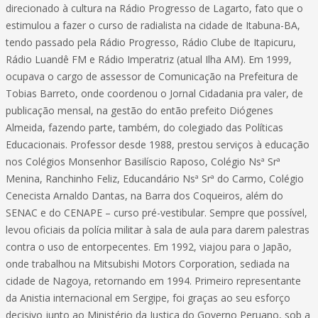
direcionado à cultura na Rádio Progresso de Lagarto, fato que o
estimulou a fazer o curso de radialista na cidade de Itabuna-BA,
tendo passado pela Rádio Progresso, Rádio Clube de Itapicuru,
Rádio Luandê FM e Rádio Imperatriz (atual Ilha AM). Em 1999,
ocupava o cargo de assessor de Comunicação na Prefeitura de
Tobias Barreto, onde coordenou o Jornal Cidadania pra valer, de
publicação mensal, na gestão do então prefeito Diógenes
Almeida, fazendo parte, também, do colegiado das Políticas
Educacionais. Professor desde 1988, prestou serviços à educação
nos Colégios Monsenhor Basilíscio Raposo, Colégio Nsª Srª
Menina, Ranchinho Feliz, Educandário Nsª Srª do Carmo, Colégio
Cenecista Arnaldo Dantas, na Barra dos Coqueiros, além do
SENAC e do CENAPE – curso pré-vestibular. Sempre que possível,
levou oficiais da polícia militar à sala de aula para darem palestras
contra o uso de entorpecentes. Em 1992, viajou para o Japão,
onde trabalhou na Mitsubishi Motors Corporation, sediada na
cidade de Nagoya, retornando em 1994. Primeiro representante
da Anistia internacional em Sergipe, foi graças ao seu esforço
decisivo junto ao Ministério da Justiça do Governo Peruano, sob a