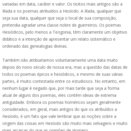
variadas em data, caráter e valor. Os textos mais antigos são a
Ilíada e os poemas atribuídos a Hesíodo. A Ilíada, qualquer que
seja sua data, qualquer que seja o local de sua composição,
pretendia agradar uma classe nobre de guerreiros. Os poemas
Hesiódicos, pelo menos a Teogonia, têm claramente um objetivo
didático e a intenção de apresentar um relato sistemático e
ordenado das genealogias divinas.
Também não atribuiríamos voluntariamente uma data muito
depois do nono século de nossa era, mas a questão das datas de
todos os poemas épicos e hesiódicos, e mesmo de suas várias
partes, é muito contestada entre os estudiosos. No entanto, em
nenhum lugar é negado que, por mais tarde que seja a forma
atual de alguns dos poemas, eles contêm ideias de extrema
antiguidade. Embora os poemas homéricos sejam geralmente
considerados, em geral, mais antigos do que os atribuídos a
Hesíodo, é um fato que vale lembrar que as noções sobre a
origem das coisas em Hesíodo são muito mais selvagens e muito
mais arcaicas do que as opiniões de Homero.