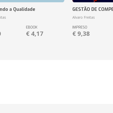
ando a Qualidade
GESTÃO DE COMP
itas
Alvaro Freitas
EBOOK
IMPRESO
0
€ 4,17
€ 9,38