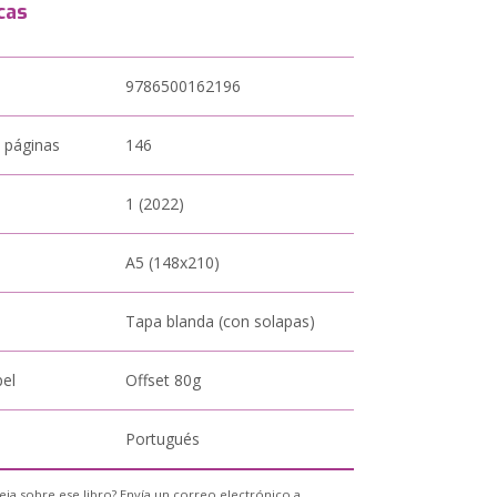
cas
9786500162196
 páginas
146
1 (2022)
A5 (148x210)
Tapa blanda (con solapas)
pel
Offset 80g
Portugués
eja sobre ese libro? Envía un correo electrónico a