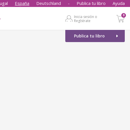
ugal
España
Deutschland
-
Publica tu libro
Ayuda
0
Inicia sesión o
o
Regístrate
Publica tu libro