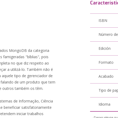
Característi
ISBN
Número de
Edición
 dados MongoDB da categoria
 famigeradas "bíblias", pois
Formato
pleta no que diz respeito ao
ar a utilizá-lo. Também não é
u aquele tipo de gerenciador de
Acabado
á falando de um produto que tem
ue outros também os têm.
Tipo de pa
istemas de Informação, Ciência
Idioma
beneficiar satisfatoriamente
etendem iniciar trabalhos
¿Tienes alguna qu