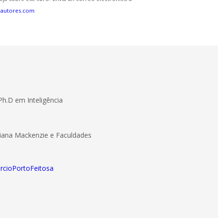
eautores.com
Ph.D em Inteligência
riana Mackenzie e Faculdades
arcioPortoFeitosa