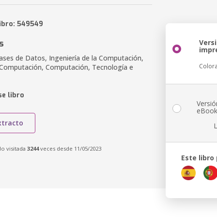
libro: 549549
s
Vers
impr
ases de Datos, Ingeniería de la Computación,
Color
a Computación, Computación, Tecnología e
e libro
Versió
eBoo
xtracto
do visitada
3244
veces desde 11/05/2023
Este libro