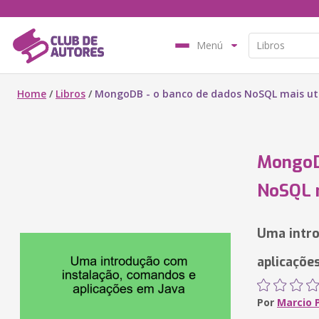
Menú
Home
/
Libros
/
MongoDB - o banco de dados NoSQL mais uti
MongoD
NoSQL m
Uma intro
aplicaçõe
Por
Marcio 