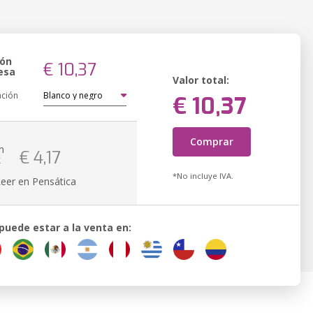
ión
€ 10,37
esa
Valor total:
ación
€ 10,37
Comprar
n
€ 4,17
k
*No incluye IVA.
Leer en Pensática
 puede estar a la venta en: