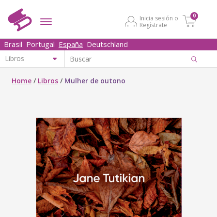
0
Inicia sesión o
Regístrate
Brasil
Portugal
España
Deutschland
Home
/
Libros
/
Mulher de outono