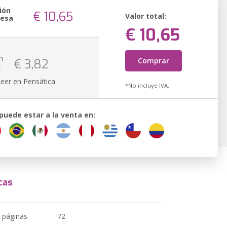
ión
€ 10,65
Valor total:
resa
€ 10,65
n
Comprar
€ 3,82
k
Leer en Pensática
*No incluye IVA.
 puede estar a la venta en:
cas
 páginas
72