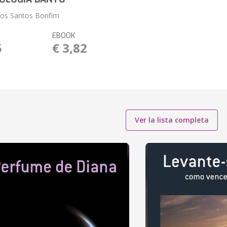
dos Santos Bonfim
EBOOK
5
€ 3,82
Ver la lista completa