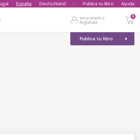
ugal
España
Deutschland
-
Publica tu libro
Ayuda
0
Inicia sesión o
o
Regístrate
Publica tu libro