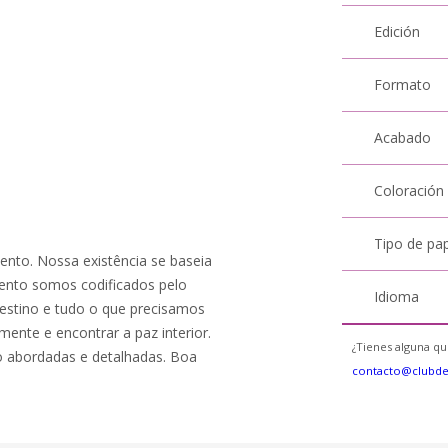
Edición
Formato
Acabado
Coloración
Tipo de pa
nto. Nossa existência se baseia
ento somos codificados pelo
Idioma
destino e tudo o que precisamos
amente e encontrar a paz interior.
¿Tienes alguna qu
o abordadas e detalhadas. Boa
contacto@clubd