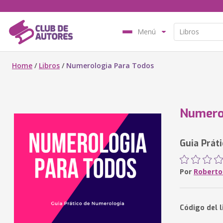
Menú
Home
/
Libros
/
Numerologia Para Todos
Numero
Guia Prát
Por
Roberto 
Código del 