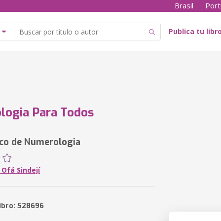
Brasil
Port
Publica tu libr
logia Para Todos
ico de Numerologia
Ofá Sindejí
libro: 528696