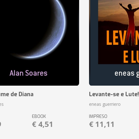
ume de Diana
Levante-se e Lute!
es
eneas guerriero
EBOOK
IMPRESO
9
€ 4,51
€ 11,11