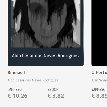
Kinesis I
O Perf
Aldo César das Neves Rodrigues
Alan Soar
IMPRESO
EBOOK
IMPRESO
€ 10,26
€ 3,82
€ 8,8