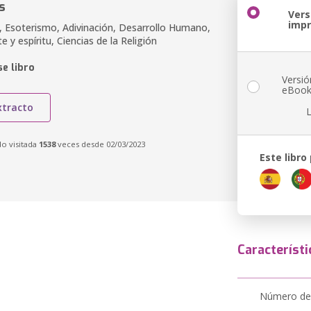
s
Vers
imp
 Esoterismo, Adivinación, Desarrollo Humano,
 y espíritu, Ciencias de la Religión
e libro
Versió
eBoo
xtracto
do visitada
1538
veces desde 02/03/2023
Este libro
Característi
Número de