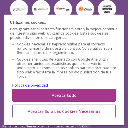
Utilizamos cookies.
Para garantizar el correcto funcionamiento y la mejora continua
Seguridad
de nuestro sitio web, utilizamos cookies. Estas cookies se
pueden dividir en dos categorías:
Cookies necesarias: Imprescindible para el correcto
funcionamiento de nuestro sitio web. No se utilizan con
fines analíticos o de seguimiento.
Cookies analíticas: Relacionado con Google Analytics y
otras herramientas estadísticas que preservan tu
Redes sociales
anonimato. Utilizamos estas cookies para mejorar nuestro
sitio web y facilitarte la impresión y/o publicación de tus
libros.
Política de privacidad
.
Acepta todo
Aceptar Sólo Las Cookies Necesarias
Pensática Lda., Número de Identificação Fiscal 517215560