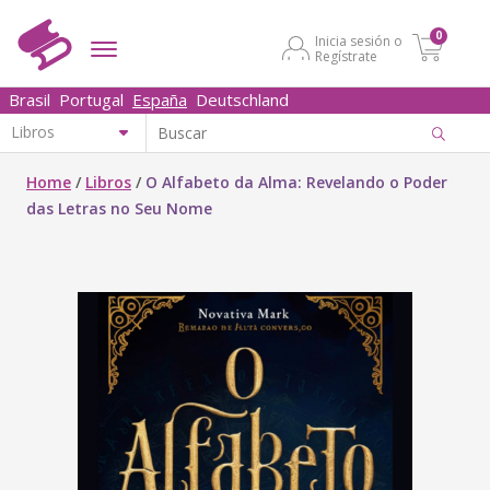
0
Inicia sesión o
Regístrate
Brasil
Portugal
España
Deutschland
Home
/
Libros
/
O Alfabeto da Alma: Revelando o Poder
das Letras no Seu Nome