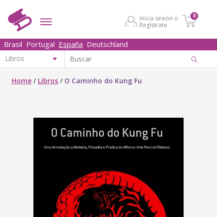
0
Inicia sesión o
Regístrate
Brasil
Portugal
España
Deutschland
Home
/
Libros
/
O Caminho do Kung Fu