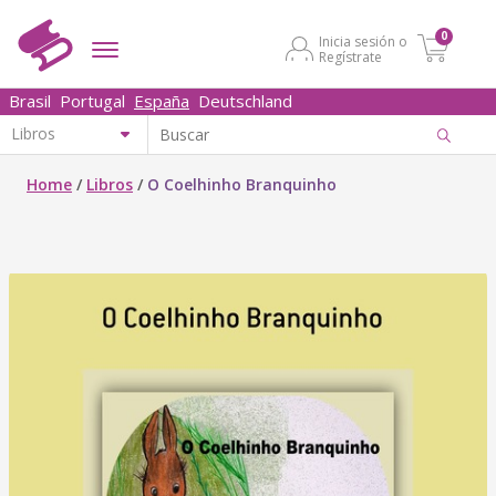
0
Inicia sesión o
Regístrate
Brasil
Portugal
España
Deutschland
Home
/
Libros
/
O Coelhinho Branquinho