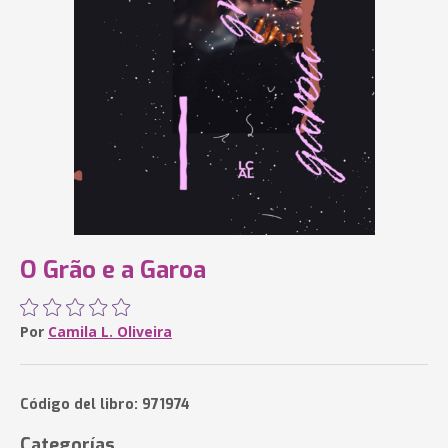
O Grão e a Garoa
Por
Camila L. Oliveira
Código del libro: 971974
Categorías