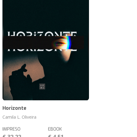
Horizonte
Camila L. Oliveira
IMPRESO
EBOOK
€ 32,22
€ 4,51