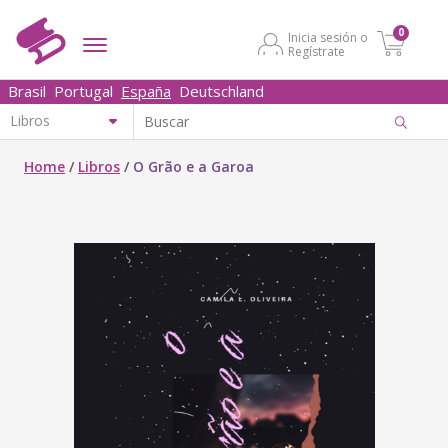
0
Inicia sesión o
Regístrate
Brasil
Portugal
España
Deutschland
Home
/
Libros
/
O Grão e a Garoa