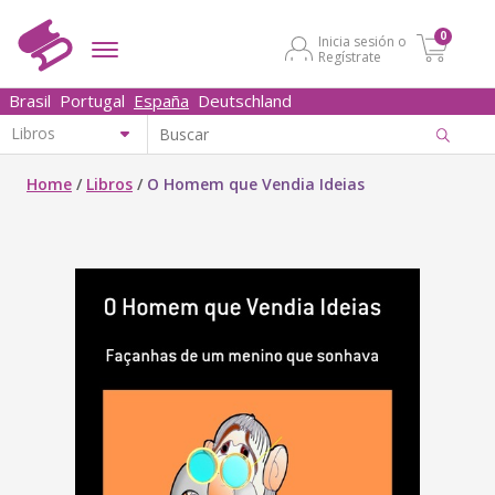
0
Inicia sesión o
Regístrate
Brasil
Portugal
España
Deutschland
Home
/
Libros
/
O Homem que Vendia Ideias