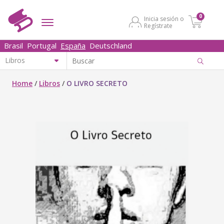
0
Inicia sesión o
Regístrate
Brasil
Portugal
España
Deutschland
Home
/
Libros
/
O LIVRO SECRETO