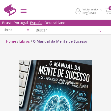
Inicia sesión o
Regístrate
Brasil
Portugal
España
Deutschland
Home
/
Libros
/
O Manual da Mente de Sucesso