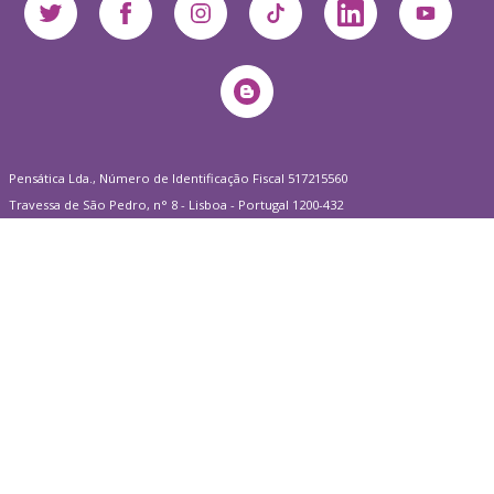
Pensática Lda., Número de Identificação Fiscal 517215560
Travessa de São Pedro, n° 8 - Lisboa - Portugal 1200-432