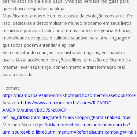
paz no caos do dia a dia. Seus livros são verdadeiros guias para
quem busca respostas na alma.
Mas Ricardo também é um entusiasta da evolução constante. Por
isso, dedica-se a descomplicar o mundo moderno em seus livros
técnicos e práticos, traduzindo temas como Inteligência Artificial,
mentalidade de riqueza e culinária saudável para uma linguagem
que todos podem entender e aplicar.
Seja encantando crianças com histórias mágicas, ensinando a
usar a IA ou acolhendo corações aflitos, a missão de Ricardo é a
mesma: levar esperança, conhecimento e transformação real
para a sua vida.
Hotmart:
https://ricardosoaresamorim87.hotmart.host/mentoriasebookstore
Amazon:
https://www.amazon.com.br/stores/RICARDO-
AMORIM/author/B0D7SN9XXC?
ref=ap_rdr&isDramIntegrated=true&shoppingPortalEnabled=true
Mercado Skop:
https://rickamorimeboks.mercadoshops.com.br/?
utm_source=bio_libre&utm_medium=Referral&utm_campaign=link_