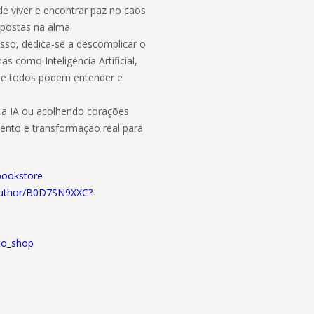
de viver e encontrar paz no caos
spostas na alma.
sso, dedica-se a descomplicar o
 como Inteligência Artificial,
que todos podem entender e
r a IA ou acolhendo corações
mento e transformação real para
bookstore
author/B0D7SN9XXC?
to_shop