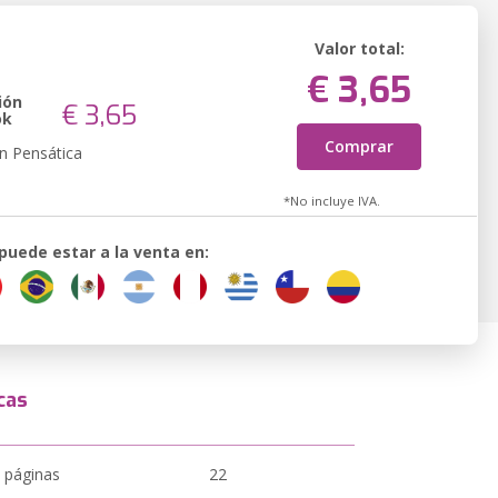
Valor total:
€ 3,65
ión
€ 3,65
ok
Comprar
n Pensática
*No incluye IVA.
 puede estar a la venta en:
cas
 páginas
22