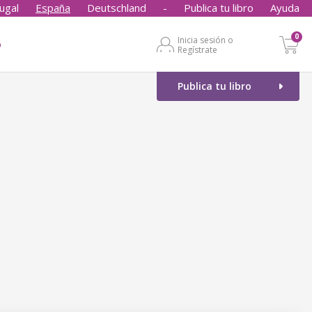
ugal
España
Deutschland
-
Publica tu libro
Ayuda
0
Inicia sesión o
o
Regístrate
Publica tu libro