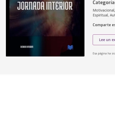
Categoría
Motivacional,
Espiritual, A
Comparte es
Lee un e
Esa página ha si