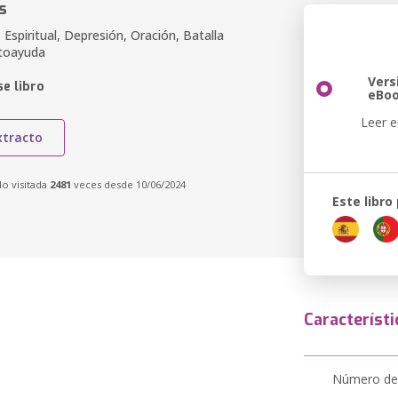
s
 Espiritual, Depresión, Oración, Batalla
utoayuda
Vers
e libro
eBo
Leer e
xtracto
do visitada
2481
veces desde 10/06/2024
Este libro
Característi
Número de