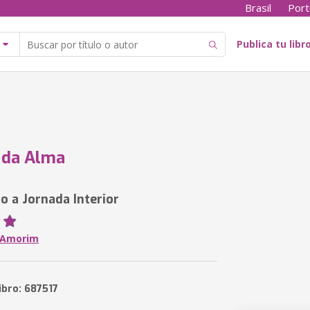
Brasil
Port
Publica tu libr
 da Alma
o a Jornada Interior
 Amorim
ibro: 687517