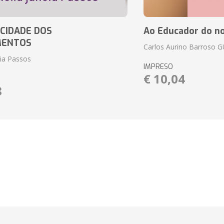
CIDADE DOS
Ao Educador do no
MENTOS
Carlos Aurino Barroso 
eia Passos
IMPRESO
€ 10,04
8