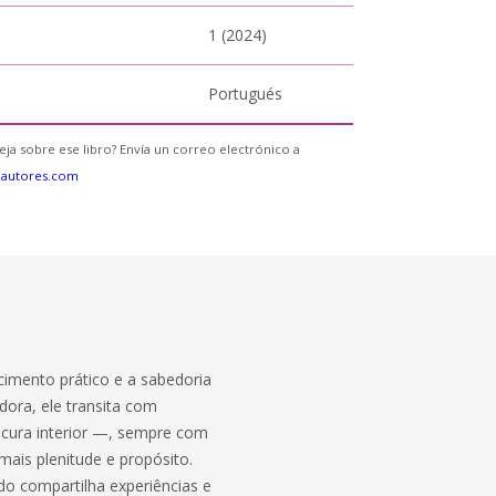
1 (2024)
Portugués
eja sobre ese libro? Envía un correo electrónico a
eautores.com
cimento prático e a sabedoria
ora, ele transita com
à cura interior —, sempre com
ais plenitude e propósito.
do compartilha experiências e