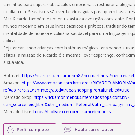
caminhos para superar obstáculos emocionais, restaurar a alegria 
do dia a dia. Seus livros são verdadeiros guias para quem busca re
Mas Ricardo também é um entusiasta da evolução constante. Por i
mundo moderno em seus livros técnicos e práticos, traduzindo temas
mentalidade de riqueza e culinária saudável para uma linguagem 
aplicar.
Seja encantando crianças com histórias mágicas, ensinando a usa
aflitos, a missão de Ricardo é a mesma: levar esperança, conheci
a sua vida.
Hotmart:
https://ricardosoaresamorim87.hotmart.host/mentoriase
Amazon:
https://www.amazon.com.br/stores/RICARDO-AMORIM/
ref=ap_rdr&isDramIntegrated=true&shoppingPortalEnabled=true
Mercado Skop:
https://rickamorimeboks.mercadoshops.com.br/?
utm_source=bio_libre&utm_medium=Referral&utm_campaign=link_
Mercado Livre:
https://biolivre.com.br/rickamorimeboks
Perfil completo
Habla con el autor