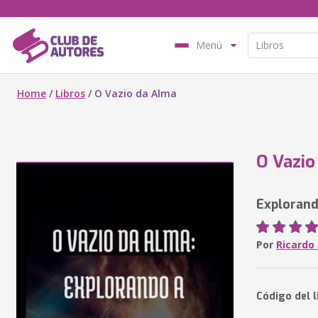
Menú
Home
/
Libros
/
O Vazio da Alma
O Vazio
Explorand
Por
Ricardo
Código del l