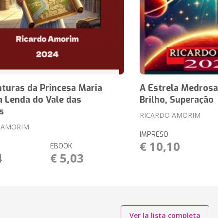
turas da Princesa Maria
A Estrela Medrosa
a Lenda do Vale das
Brilho, Superação
s
RICARDO AMORIM
 AMORIM
IMPRESO
€ 10,10
EBOOK
4
€ 5,03
Ver la lista completa