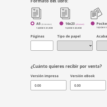
Formato del libro:
A5
16x23
Pocke
(Estándar)
(¡Nuevo!)
10,5CM X 
14,8CM X 21,0CM
16,0CM X 23,0CM
Páginas
Tipo de papel
Acab
¿Cuánto quieres recibir por venta?
Versión impresa
Versión eBook