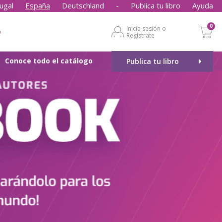
ugal
España
Deutschland
-
Publica tu libro
Ayuda
0
Inicia sesión o
o
Regístrate
Conoce todo el catálogo
Publica tu libro