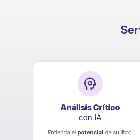
Serv
ón
Análisis Crítico
con IA
onal
Entienda el
potencial
de su libro.