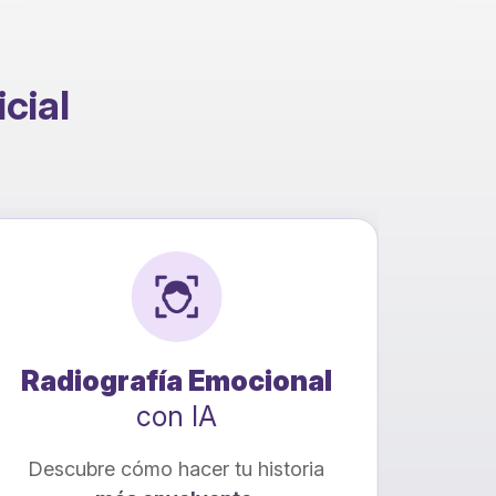
icial
Radiografía Emocional
Co
con IA
Descubre cómo hacer tu historia
¡Trans