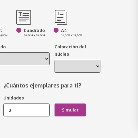
t
Cuadrado
A4
14,8CM
20,0CM X 20,0CM
21,0CM X 29,7CM
ado
Coloración del
núcleo
¿Cuántos ejemplares para ti?
Unidades
Simular