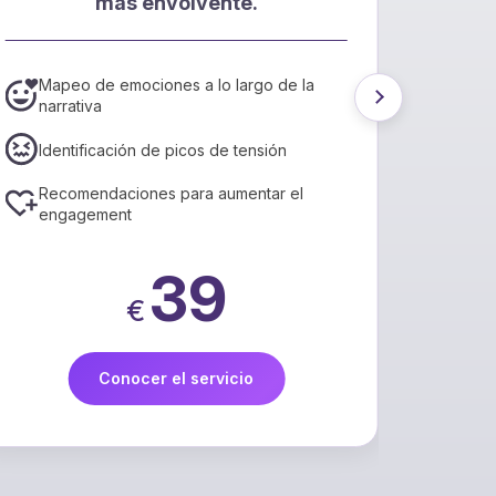
más envolvente.
l
Mapeo de emociones a lo largo de la
Conv
narrativa
está
Ajus
Identificación de picos de tensión
mayo
Recomendaciones para aumentar el
Info
engagement
IA
39
€
Conocer el servicio