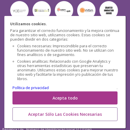
Utilizamos cookies.
Para garantizar el correcto funcionamiento y la mejora continua
Seguridad
de nuestro sitio web, utilizamos cookies. Estas cookies se
pueden dividir en dos categorías:
Cookies necesarias: Imprescindible para el correcto
funcionamiento de nuestro sitio web. No se utilizan con
fines analíticos o de seguimiento.
Cookies analíticas: Relacionado con Google Analytics y
otras herramientas estadísticas que preservan tu
Redes sociales
anonimato. Utilizamos estas cookies para mejorar nuestro
sitio web y facilitarte la impresión y/o publicación de tus
libros.
Política de privacidad
.
Acepta todo
Aceptar Sólo Las Cookies Necesarias
Pensática Lda., Número de Identificação Fiscal 517215560