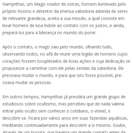
Hamynthas, um Mago criador de ostras, homem iluminado pelo
próprio Kosmo e detentor da imensa sabedoria advinda de seres
de relevante grandeza, aceita a sua missão, a qual consiste em
levar homens de boa índole ao contato com os justos, e ainda,
prepará-los para a liderança no mundo do porvir.
Após o contato, o mago saiu pelo mundo, olhando tudo,
observando todos, no afã de reunir uma legião de homens cujos
corações fossem locupletados de boas ações e cuja dedicação se
propusesse a caminhar com ele pelas sendas da sabedoria. Ele
precisava mudar o mundo, e para que isto fosse possível, pre-
cisava mudar as pessoas.
Em outros tempos, Hamynthas já presidira um grande grupo de
estudiosos sobre ocultismo, mas percebeu que de nada valeria
entrar pelo oculto sem conhecer o cotidiano, o visível, e
descobrir-se. Ficara por vários anos em suas fazendas aquáticas,
meditando continuadamente para descobrir a si mesmo. Soube,
através de um hussita, que haveria um grande contato antes da