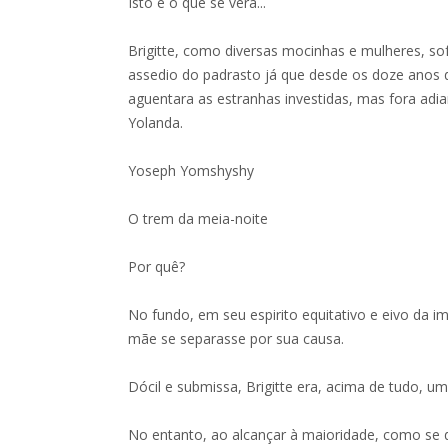
Isto é o que se verá...
Brigitte, como diversas mocinhas e mulheres, so
assedio do padrasto já que desde os doze anos d
aguentara as estranhas investidas, mas fora adia
Yolanda.
Yoseph Yomshyshy
O trem da meia-noite
Por quê?
No fundo, em seu espirito equitativo e eivo da i
mãe se separasse por sua causa.
Dócil e submissa, Brigitte era, acima de tudo, u
No entanto, ao alcançar à maioridade, como se d