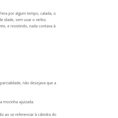
frera por algum tempo, calada, o
e idade, sem usar o verbo;
nte, e resistindo, nada contava à
mparcialidade, não desejava que a
ma mocinha ajuizada.
iz ao se referenciar à cátedra do