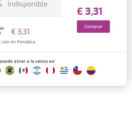
n
Indisponible
a
€ 3,31
Comprar
ón
€ 3,31
k
Leer en Pensática
 puede estar a la venta en: