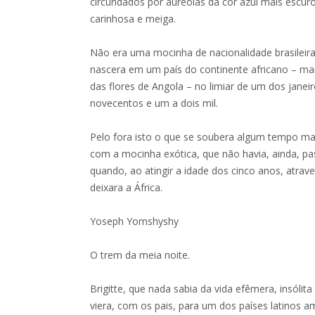
circundados por aureolas da cor azul mais escuro
carinhosa e meiga.
Não era uma mocinha de nacionalidade brasileira
nascera em um país do continente africano – m
das flores de Angola – no limiar de um dos janeir
novecentos e um a dois mil.
Pelo fora isto o que se soubera algum tempo mai
com a mocinha exótica, que não havia, ainda, pas
quando, ao atingir a idade dos cinco anos, atrav
deixara a África.
Yoseph Yomshyshy
O trem da meia noite.
Brigitte, que nada sabia da vida efêmera, insólita 
viera, com os pais, para um dos países latinos a