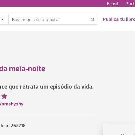
Brasil
Port
Publica tu libr
da meia-noite
e que retrata um episódio da vida.
 Yomshyshy
ibro: 262718