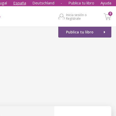
ugal
España
Deutschland
-
Publica tu libro
Ayuda
0
Inicia sesión o
o
Regístrate
Publica tu libro