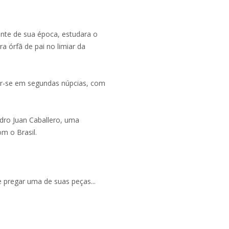
ente de sua época, estudara o
ara órfã de pai no limiar da
ar-se em segundas núpcias, com
dro Juan Caballero, uma
om o Brasil.
he pregar uma de suas peças...