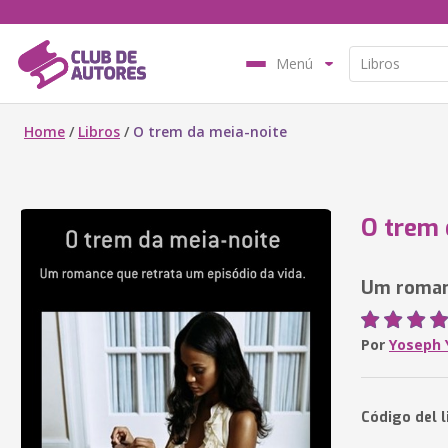
Menú
Home
/
Libros
/
O trem da meia-noite
O trem 
Um romanc
Por
Yoseph
Código del l