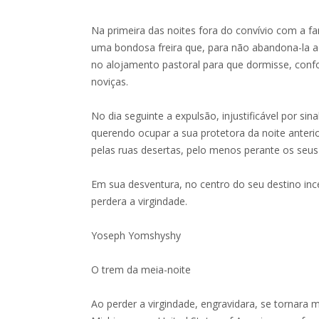
Na primeira das noites fora do convívio com a fa
uma bondosa freira que, para não abandona-la a
no alojamento pastoral para que dormisse, confo
noviças.
No dia seguinte a expulsão, injustificável por sin
querendo ocupar a sua protetora da noite anteri
pelas ruas desertas, pelo menos perante os seus
Em sua desventura, no centro do seu destino ince
perdera a virgindade.
Yoseph Yomshyshy
O trem da meia-noite
Ao perder a virgindade, engravidara, se tornara m