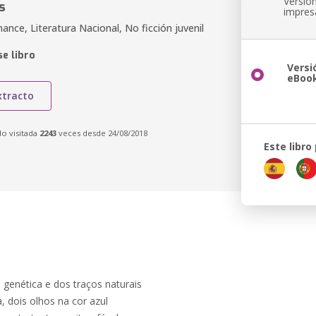
Versió
s
impres
ance, Literatura Nacional, No ficción juvenil
e libro
Versi
eBoo
xtracto
do visitada
2243
veces desde 24/08/2018
Este libro
 genética e dos traços naturais
, dois olhos na cor azul