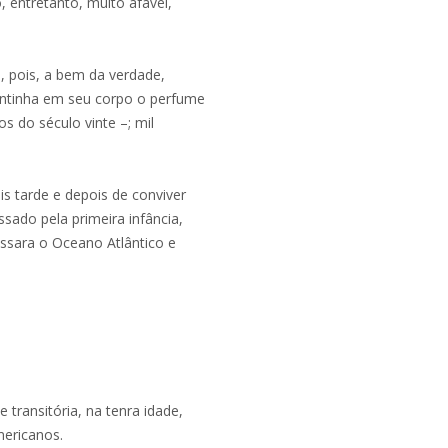
, entretanto, muito afável,
, pois, a bem da verdade,
antinha em seu corpo o perfume
os do século vinte –; mil
s tarde e depois de conviver
sado pela primeira infância,
essara o Oceano Atlântico e
e transitória, na tenra idade,
mericanos.