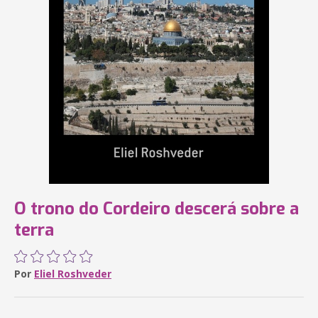
O trono do Cordeiro descerá sobre a
terra
Por
Eliel Roshveder