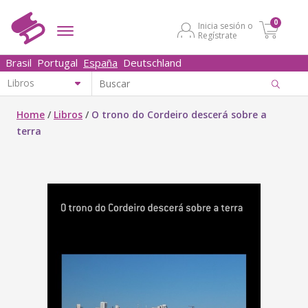
0
Inicia sesión o
Regístrate
Brasil
Portugal
España
Deutschland
Home
/
Libros
/
O trono do Cordeiro descerá sobre a
terra