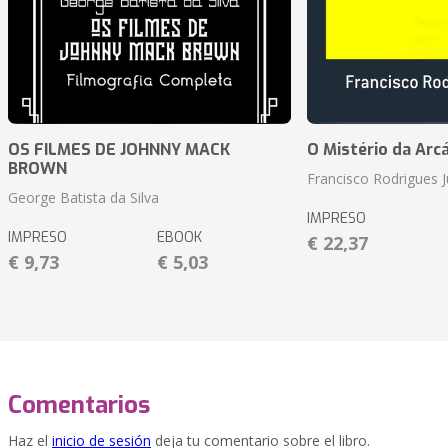
OS FILMES DE JOHNNY MACK
O Mistério da Arc
BROWN
Francisco Rodrigues J
George Batista da Silva
IMPRESO
IMPRESO
EBOOK
€ 22,37
€ 9,73
€ 5,03
Comentarios
Haz el
inicio de sesión
deja tu comentario sobre el libro.