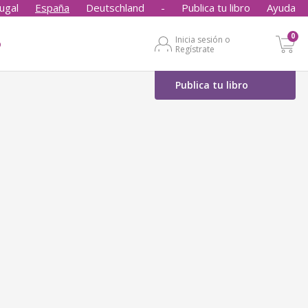
ugal
España
Deutschland
-
Publica tu libro
Ayuda
0
Inicia sesión o
o
Regístrate
Publica tu libro