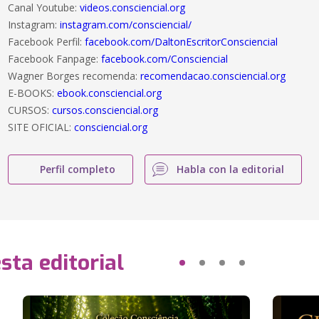
Canal Youtube:
videos.consciencial.org
Instagram:
instagram.com/consciencial/
Facebook Perfil:
facebook.com/DaltonEscritorConsciencial
Facebook Fanpage:
facebook.com/Consciencial
Wagner Borges recomenda:
recomendacao.consciencial.org
E-BOOKS:
ebook.consciencial.org
CURSOS:
cursos.consciencial.org
SITE OFICIAL:
consciencial.org
Perfil completo
Habla con la editorial
sta editorial