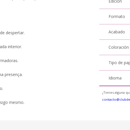
Edición
Formato
Acabado
 de despertar.
da interior.
Coloración
formadoras.
Tipo de pa
 na presença.
Idioma
o.
¿Tienes alguna qu
contacto@clubd
onsigo mesmo.