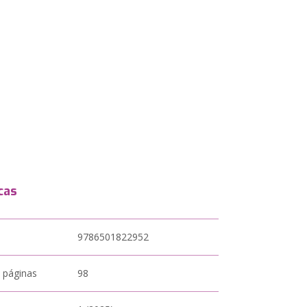
cas
9786501822952
 páginas
98