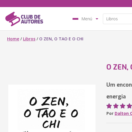
Menú
Home
/
Libros
/
O ZEN, O TAO E O CHI
O ZEN, 
Um encont
energia
Por
Dalton 