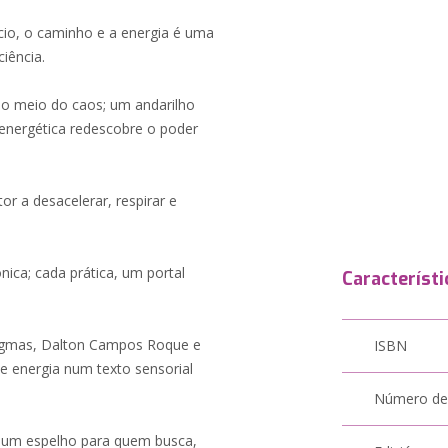
cio, o caminho e a energia é uma
ciência.
no meio do caos; um andarilho
ioenergética redescobre o poder
itor a desacelerar, respirar e
ica; cada prática, um portal
Característi
 dogmas, Dalton Campos Roque e
ISBN
 e energia num texto sensorial
Número de
o, um espelho para quem busca,