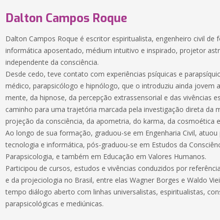
Dalton Campos Roque
Dalton Campos Roque é escritor espiritualista, engenheiro civil de
informática aposentado, médium intuitivo e inspirado, projetor ast
independente da consciência.
Desde cedo, teve contato com experiências psíquicas e parapsíquica
médico, parapsicólogo e hipnólogo, que o introduziu ainda jovem
mente, da hipnose, da percepção extrassensorial e das vivências espi
caminho para uma trajetória marcada pela investigação direta da m
projeção da consciência, da apometria, do karma, da cosmoética e 
Ao longo de sua formação, graduou-se em Engenharia Civil, atuou
tecnologia e informática, pós-graduou-se em Estudos da Consciên
Parapsicologia, e também em Educação em Valores Humanos.
Participou de cursos, estudos e vivências conduzidos por referênci
e da projeciologia no Brasil, entre elas Wagner Borges e Waldo V
tempo diálogo aberto com linhas universalistas, espiritualistas, con
parapsicológicas e mediúnicas.