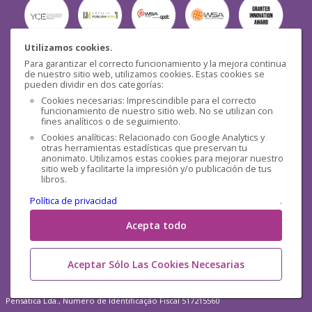
Utilizamos cookies.
Para garantizar el correcto funcionamiento y la mejora continua
Seguridad
de nuestro sitio web, utilizamos cookies. Estas cookies se
pueden dividir en dos categorías:
Cookies necesarias: Imprescindible para el correcto
funcionamiento de nuestro sitio web. No se utilizan con
fines analíticos o de seguimiento.
Cookies analíticas: Relacionado con Google Analytics y
otras herramientas estadísticas que preservan tu
Redes sociales
anonimato. Utilizamos estas cookies para mejorar nuestro
sitio web y facilitarte la impresión y/o publicación de tus
libros.
Política de privacidad
.
Acepta todo
Aceptar Sólo Las Cookies Necesarias
Pensática Lda., Número de Identificação Fiscal 517215560