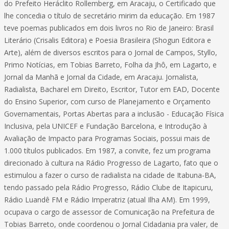
do Prefeito Heráclito Rollemberg, em Aracaju, o Certificado que
lhe concedia o título de secretário mirim da educação. Em 1987
teve poemas publicados em dois livros no Rio de Janeiro: Brasil
Literário (Crisalis Editora) e Poesia Brasileira (Shogun Editora e
Arte), além de diversos escritos para o Jornal de Campos, Styllo,
Primo Notícias, em Tobias Barreto, Folha da Jhô, em Lagarto, e
Jornal da Manhã e Jornal da Cidade, em Aracaju. Jornalista,
Radialista, Bacharel em Direito, Escritor, Tutor em EAD, Docente
do Ensino Superior, com curso de Planejamento e Orçamento
Governamentais, Portas Abertas para a inclusão - Educação Física
Inclusiva, pela UNICEF e Fundação Barcelona, e Introdução à
Avaliação de Impacto para Programas Sociais, possui mais de
1.000 títulos publicados. Em 1987, a convite, fez um programa
direcionado à cultura na Rádio Progresso de Lagarto, fato que o
estimulou a fazer o curso de radialista na cidade de Itabuna-BA,
tendo passado pela Rádio Progresso, Rádio Clube de Itapicuru,
Rádio Luandê FM e Rádio Imperatriz (atual Ilha AM). Em 1999,
ocupava o cargo de assessor de Comunicação na Prefeitura de
Tobias Barreto, onde coordenou o Jornal Cidadania pra valer, de