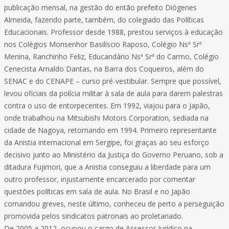
publicação mensal, na gestão do então prefeito Diógenes
Almeida, fazendo parte, também, do colegiado das Políticas
Educacionais. Professor desde 1988, prestou serviços à educação
nos Colégios Monsenhor Basilíscio Raposo, Colégio Nsª Srª
Menina, Ranchinho Feliz, Educandário Nsª Srª do Carmo, Colégio
Cenecista Arnaldo Dantas, na Barra dos Coqueiros, além do
SENAC e do CENAPE – curso pré-vestibular. Sempre que possível,
levou oficiais da polícia militar à sala de aula para darem palestras
contra o uso de entorpecentes. Em 1992, viajou para o Japão,
onde trabalhou na Mitsubishi Motors Corporation, sediada na
cidade de Nagoya, retornando em 1994. Primeiro representante
da Anistia internacional em Sergipe, foi graças ao seu esforço
decisivo junto ao Ministério da Justiça do Governo Peruano, sob a
ditadura Fujimori, que a Anistia conseguiu a liberdade para um
outro professor, injustamente encarcerado por comentar
questões políticas em sala de aula. No Brasil e no Japão
comandou greves, neste último, conheceu de perto a perseguição
promovida pelos sindicatos patronais ao proletariado.
De 2005 a 2012, ocupou o cargo de Assessor Jurídico na