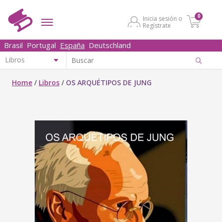
0
Inicia sesión o
Regístrate
Brasil
Portugal
España
Deutschland
Home
/
Libros
/
OS ARQUÉTIPOS DE JUNG