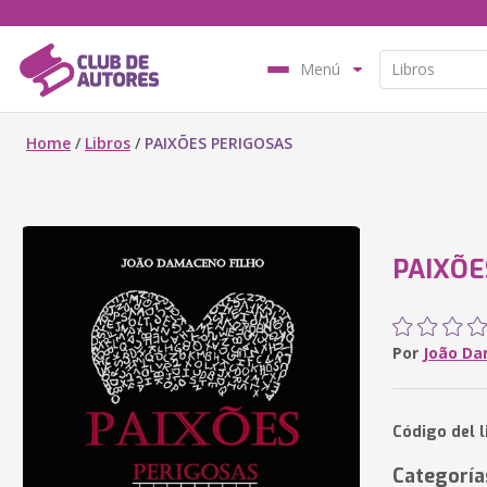
Menú
Home
/
Libros
/
PAIXÕES PERIGOSAS
PAIXÕE
Por
João Da
Código del 
Categoría