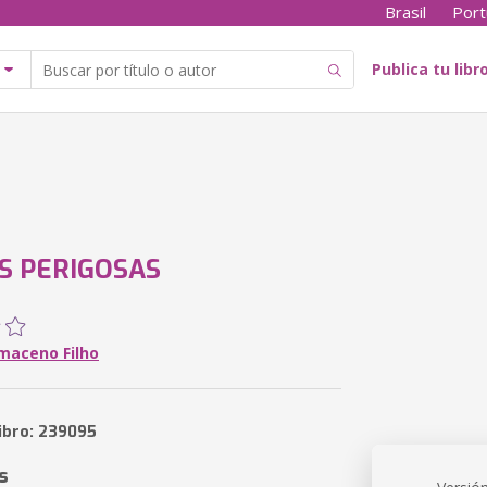
Brasil
Port
Publica tu libr
S PERIGOSAS
maceno Filho
libro: 239095
s