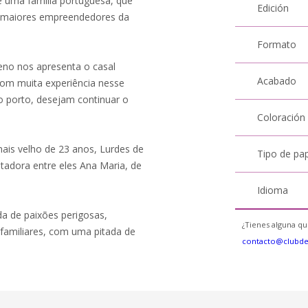
 uma família portuguesa, que
Edición
 maiores empreendedores da
Formato
eno nos apresenta o casal
Acabado
 com muita experiência nesse
 porto, desejam continuar o
Coloración
mais velho de 23 anos, Lurdes de
Tipo de pa
tadora entre eles Ana Maria, de
Idioma
a de paixões perigosas,
¿Tienes alguna qu
familiares, com uma pitada de
contacto@clubd