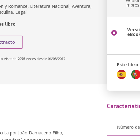
Versió
impres
ión y Romance, Literatura Nacional, Aventura,
culina, Legal
e libro
Versi
eBoo
xtracto
do visitada
2976
veces desde 06/08/2017
Este libro
Característi
Número de
crita por João Damaceno Filho,