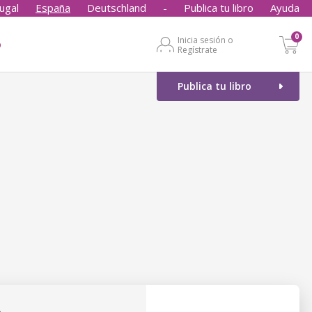
ugal
España
Deutschland
-
Publica tu libro
Ayuda
0
Inicia sesión o
o
Regístrate
Publica tu libro