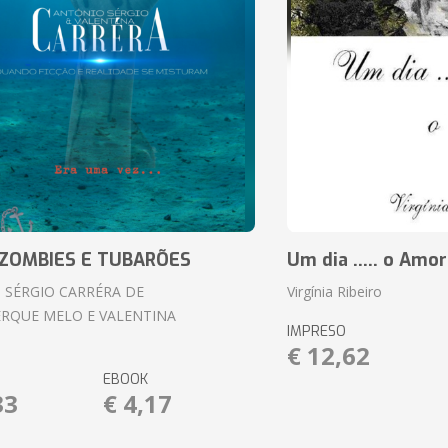
ZOMBIES E TUBARÕES
Um dia ..... o Amor
 SÉRGIO CARRÉRA DE
Virgínia Ribeiro
RQUE MELO E VALENTINA
IMPRESO
€ 12,62
EBOOK
33
€ 4,17