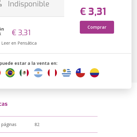
n
Indisponible
a
€ 3,31
Comprar
ón
€ 3,31
k
Leer en Pensática
 puede estar a la venta en:
cas
 páginas
82