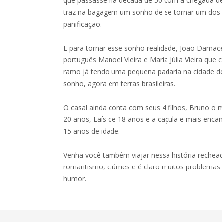
que passasse na década de 50 com a chegada de
traz na bagagem um sonho de se tornar um dos
panificação.
E para tornar esse sonho realidade, João Damac
português Manoel Vieira e Maria Júlia Vieira que
ramo já tendo uma pequena padaria na cidade do
sonho, agora em terras brasileiras.
O casal ainda conta com seus 4 filhos, Bruno o 
20 anos, Laís de 18 anos e a caçula e mais encan
15 anos de idade.
Venha você também viajar nessa história rechead
romantismo, ciúmes e é claro muitos problemas 
humor.