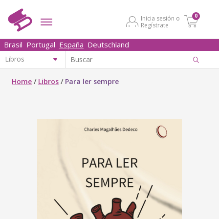
0
Inicia sesión o
Regístrate
Brasil
Portugal
España
Deutschland
Home
/
Libros
/
Para ler sempre