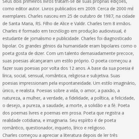
Seus dois primeiros livros tratam-se de suas próprias edições,
como editor autor. Livros publicados em 2009. Cerca de 2000 mil
exemplares. Charles nasceu em 25 de outubro de 1987, na cidade
de Santa Maria, RS. Filho de Alice e Valdir. Charles tem 8 irmãos.
Charles é formado em tecnólogo em produção audiovisual, é
estudante de jornalismo e publicidade. Charles foi diagnosticado
bipolar. Os grandes gênios da humanidade eram bipolares como o
poeta gosta de dizer. Com um talento demasiadamente precoce,
suas poesias alcançaram um estilo próprio. O poeta começou a
fazer suas poesias por volta dos 12 anos. A base da sua poesia é
lírica, social, sensual, romântica, religiosa e subjetiva. Suas
poesias impressionam pela espontaneidade. Um estilo imaginário,
único, e realista. Poesias sobre a vida, o amor, a paixão, a
natureza, a mulher, a verdade, a fidelidade, a política, a felicidade,
o desejo, a pureza, a saudade, a morte, a solidão e a fé. Poeta
dos poemas livres e poemas em prosa. Poeta que registra a
realidade cotidiana, e imaginaria. Seu espírito é de poeta
romântico, questionador, inquieto, lírico e religioso.
Charles começou a apreciar a literatura depois de ler três