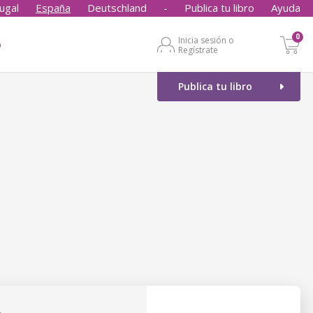
ugal
España
Deutschland
-
Publica tu libro
Ayuda
0
Inicia sesión o
o
Regístrate
Publica tu libro