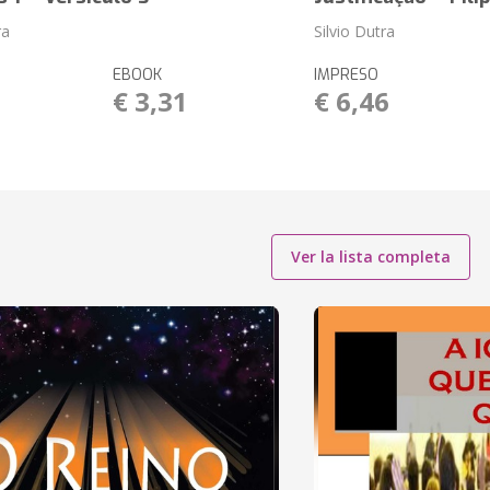
ra
Silvio Dutra
EBOOK
IMPRESO
1
€ 3,31
€ 6,46
Ver la lista completa