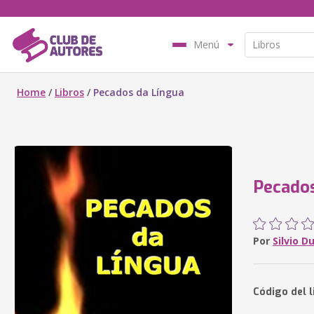
Menú
Home
/
Libros
/
Pecados da Língua
Pecados
Por
Silvio D
Código del 