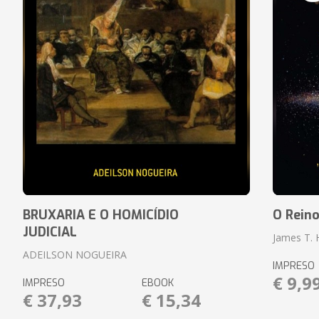
BRUXARIA E O HOMICÍDIO
O Rein
JUDICIAL
James T.
ADEILSON NOGUEIRA
IMPRESO
€ 9,9
IMPRESO
EBOOK
€ 37,93
€ 15,34