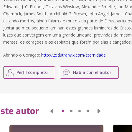
Edwards, J. C. Philpot, Octavius Winslow, Alexander Smellie, Jon 
Charnock, James Smith, Archibald G. Brown, John Angell James, Ch
estando mortos, ainda falam - e muito - da parte de Deus para nós
juntar ao meu pequeno luminar, estes grandes luminares de Cristo, 
luzes que convergem em uma grande unidade, provindas da mesma l
mentes, os corações e os espíritos que forem por elas alcançados.
Abrindo o Coração:
http://25dutra.wix.com/eternidade
Perfil completo
Habla con el autor
este autor