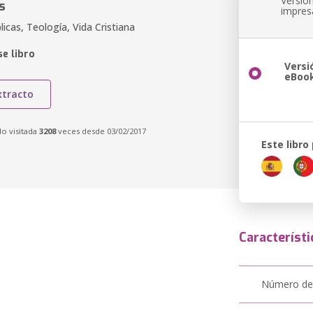
Versió
s
impres
licas, Teología, Vida Cristiana
e libro
Versi
eBoo
xtracto
do visitada
3208
veces desde 03/02/2017
Este libro
Característi
Número de