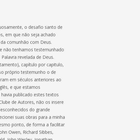
tuosamente, o desafio santo de
dos, em que não seja achado
ção da comunhão com Deus.
 que não tenhamos testemunhado
 Palavra revelada de Deus.
amento), capítulo por capitulo,
so próprio testemunho o de
eram em séculos anteriores ao
nglês, e que estamos
 havia publicado estes textos
lube de Autores, não os insere
 desconhecidos do grande
recionei suas obras para a minha
smo ponto, de forma a facilitar
John Owen, Richard Sibbes,
d, John Wesley, Jonathan