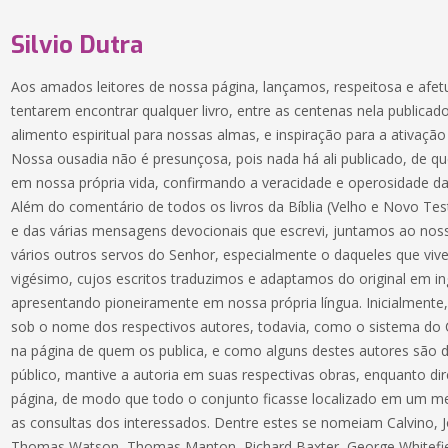
Silvio Dutra
Aos amados leitores de nossa página, lançamos, respeitosa e afe
tentarem encontrar qualquer livro, entre as centenas nela publica
alimento espiritual para nossas almas, e inspiração para a ativa
Nossa ousadia não é presunçosa, pois nada há ali publicado, de
em nossa própria vida, confirmando a veracidade e operosidade da
Além do comentário de todos os livros da Bíblia (Velho e Novo Test
e das várias mensagens devocionais que escrevi, juntamos ao nos
vários outros servos do Senhor, especialmente o daqueles que viv
vigésimo, cujos escritos traduzimos e adaptamos do original em i
apresentando pioneiramente em nossa própria língua. Inicialmente,
sob o nome dos respectivos autores, todavia, como o sistema do C
na página de quem os publica, e como alguns destes autores são
público, mantive a autoria em suas respectivas obras, enquanto di
página, de modo que todo o conjunto ficasse localizado em um me
as consultas dos interessados. Dentre estes se nomeiam Calvino, 
Thomas Watson, Thomas Manton, Richard Baxter, George Whitefiel