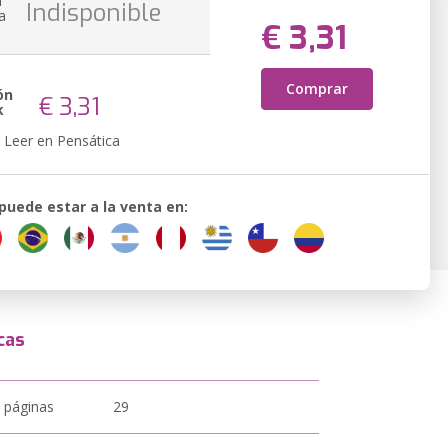
n
Indisponible
a
€ 3,31
Comprar
ón
€ 3,31
k
Leer en Pensática
 puede estar a la venta en:
cas
 páginas
29