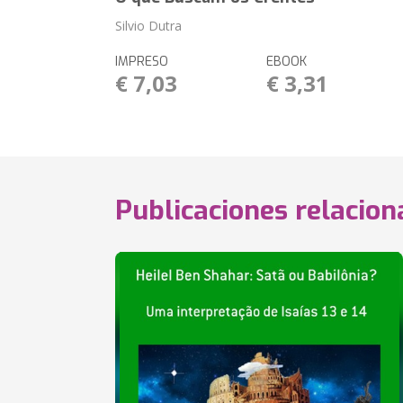
Silvio Dutra
IMPRESO
EBOOK
€ 7,03
€ 3,31
Publicaciones relacio