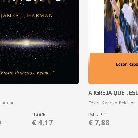
o
A IGREJA QUE JES
 Harman
Edson Raposo Belchior
EBOOK
IMPRESO
9
€ 4,17
€ 7,88