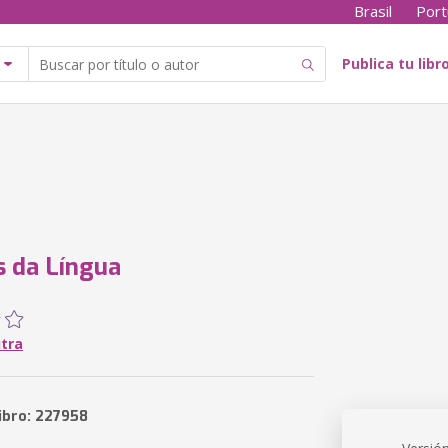
Brasil
Port
Publica tu libr
 da Língua
utra
libro: 227958