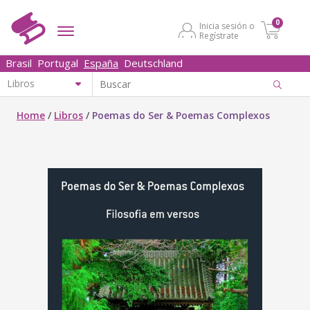
0
Inicia sesión o
Regístrate
Brasil
Portugal
España
Deutschland
Home
/
Libros
/
Poemas do Ser & Poemas Complexos