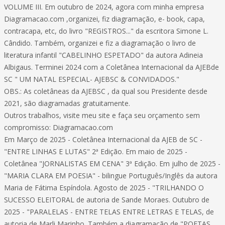
VOLUME III. Em outubro de 2024, agora com minha empresa
Diagramacao.com ,organizei, fiz diagramação, e- book, capa,
contracapa, etc, do livro "REGISTROS..." da escritora Simone L.
Cândido. Também, organizei e fiz a diagramação o livro de
literatura infantil "CABELINHO ESPETADO" da autora Adineia
Albigaus. Terminei 2024 com a Coletânea Internacional da AJEBde
SC " UM NATAL ESPECIAL- AJEBSC & CONVIDADOS."
OBS.: As coletâneas da AJEBSC , da qual sou Presidente desde
2021, são diagramadas gratuitamente.
Outros trabalhos, visite meu site e faça seu orçamento sem
compromisso: Diagramacao.com
Em Março de 2025 - Coletânea Internacional da AJEB de SC -
"ENTRE LINHAS E LUTAS" 2ª Edição. Em maio de 2025 -
Coletânea "JORNALISTAS EM CENA" 3ª Edição. Em julho de 2025 -
"MARIA CLARA EM POESIA" - bilingue Português/Inglês da autora
Maria de Fátima Espíndola. Agosto de 2025 - "TRILHANDO O
SUCESSO ELEITORAL de autoria de Sande Moraes. Outubro de
2025 - "PARALELAS - ENTRE TELAS ENTRE LETRAS E TELAS, de
autoria de Marli Marinho. Também a diagramação de "POETAS