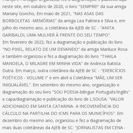
neste site, em outubro de 2020, o livro "SEMPRE!" da sua amiga
Mariany Goncho, Em maio de 2021, "NAS ASAS DAS
BORBOLETAS -MEMÓRIAS" da amiga Lea Palmira e Silva e, em
julho do mesmo ano, a coletânea da AJEB de SC - "ANITA
GARIBALDI, UMA MULHER À FRENTE DO SEU TEMPO".
Em fevereiro de 2022, fez a diagramação e publicação do livro
"NO PIXEL, RELATO DE UM DEVANEIO" da amiga Mariluce Rosa
e também organizou e fez a diagramação do livro "THAILA
MANOELA, O MILAGRE EM MINHA VIDA" de Andreza Batista
Dutra. Em março, outra coletânea da AJEB de SC - "EXERCÍCIOS
POÉTICOS - VOLUME I" e em abril a Coletânea "MÃE, UM SER
INIGUALÁVEL". Em setembro do mesmo ano, organização e
diagramação do seu livro "SOU POESIA-bilíngue Português/Inglês"
e capa/diagramação e publicação do livro de L.SOUSA: "VALOR
ADICIONADO EM SANTA CATARINA- A INCOVENIÊNCIA DO
CÁLCULO NA PARTILHA DO ICMS PARA OS MUNICÍPIOS". Em
dezembro do mesmo ano, organizou e fez a diagramação de
mais duas coletâneas da AJEB de SC: "JORNALISTAS EM CENA -