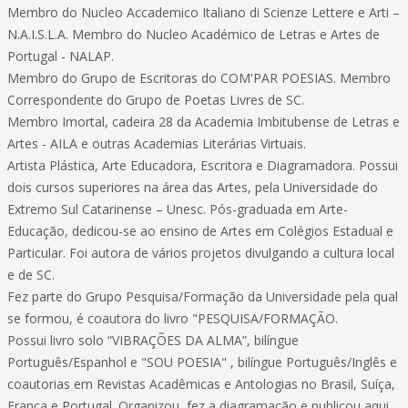
Membro do Nucleo Accademico Italiano di Scienze Lettere e Arti –
N.A.I.S.L.A. Membro do Nucleo Académico de Letras e Artes de
Portugal - NALAP.
Membro do Grupo de Escritoras do COM'PAR POESIAS. Membro
Correspondente do Grupo de Poetas Livres de SC.
Membro Imortal, cadeira 28 da Academia Imbitubense de Letras e
Artes - AILA e outras Academias Literárias Virtuais.
Artista Plástica, Arte Educadora, Escritora e Diagramadora. Possui
dois cursos superiores na área das Artes, pela Universidade do
Extremo Sul Catarinense – Unesc. Pós-graduada em Arte-
Educação, dedicou-se ao ensino de Artes em Colégios Estadual e
Particular. Foi autora de vários projetos divulgando a cultura local
e de SC.
Fez parte do Grupo Pesquisa/Formação da Universidade pela qual
se formou, é coautora do livro "PESQUISA/FORMAÇÃO.
Possui livro solo “VIBRAÇÕES DA ALMA”, bilíngue
Português/Espanhol e "SOU POESIA" , bilíngue Português/Inglês e
coautorias em Revistas Acadêmicas e Antologias no Brasil, Suíça,
França e Portugal. Organizou, fez a diagramação e publicou aqui