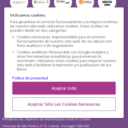
Utilizamos cookies.
Para garantizar el correcto funcionamiento y la mejora continua
Seguridad
de nuestro sitio web, utilizamos cookies. Estas cookies se
pueden dividir en dos categorías:
Cookies necesarias: Imprescindible para el correcto
funcionamiento de nuestro sitio web. No se utilizan con
fines analíticos o de seguimiento.
Cookies analíticas: Relacionado con Google Analytics y
otras herramientas estadísticas que preservan tu
Redes sociales
anonimato. Utilizamos estas cookies para mejorar nuestro
sitio web y facilitarte la impresión y/o publicación de tus
libros.
Política de privacidad
.
Acepta todo
Aceptar Sólo Las Cookies Necesarias
Pensática Lda., Número de Identificação Fiscal 517215560
Travessa de São Pedro, n° 8 - Lisboa - Portugal 1200-432