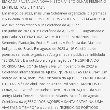
EM CADA PAUTA UMA NOVA HISTÓRIA" E "O OLHAR FEMININO
ENTRE LETRAS E TINTAS".
Em março de 2023, mais uma Coletânea organizada, diagramada
e publicada: "EXERCÍCIOS POÉTICOS - VOLUME II - FALANDO DE
AMOR", completando a 8ª Coletânea da AJEB de SC.
Em junho de 2023, a 9ª Coletânea da AJEB de SC. Diagramada e
publicada: A LITERATURA DAS MULHERES INDÍGENAS - Sou
Semente, Plantação, Fruto, Encanto... A Potência das Mulheres
Indígenas do Brasil. Em agosto de 2023 a 10ª Coletânea de
poemas sensuais organizada /diagramada e publicada, intitulada
"SENSUAIS". Em outubro a diagramação da " NEGRINHA DO
SORRISO MÁGICO" de Maya Silva. Em novembro de 2023 a
Coletânea Internacional da AJEBSC "JORNALISTAS EM CENA".. Em
março de 2024, mais uma Coletânea da AJEBSC, " ENTRE LINHAS
E LUTAS. Mês de abril, livro de Arilton Policarpi "CAMINHOS DO
CORAÇÃO". No mês de junho o livro "RECORDAÇÕES" da sua
amiga Maria Terezinha Medeiros Milanês. No mês de agosto a
Coletânea da AJEBSC "DOS AÇORES A SANTA CATARINA, UMA
VIAGEM NO TEMPO" e a coletânea "EXERCÍCIOS POÉTICOS-