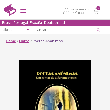
0
Inicia sesión o
Regístrate
Brasil
Portugal
España
Deutschland
Home
/
Libros
/
Poetas Anônimas