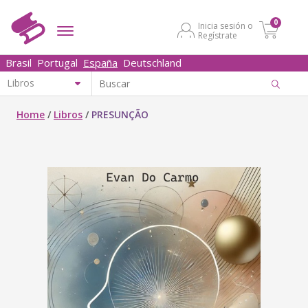
0
Inicia sesión o
Regístrate
Brasil
Portugal
España
Deutschland
Home
/
Libros
/
PRESUNÇÃO