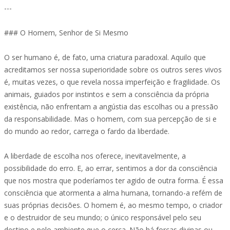
---
### O Homem, Senhor de Si Mesmo
O ser humano é, de fato, uma criatura paradoxal. Aquilo que
acreditamos ser nossa superioridade sobre os outros seres vivos
é, muitas vezes, o que revela nossa imperfeição e fragilidade. Os
animais, guiados por instintos e sem a consciência da própria
existência, não enfrentam a angústia das escolhas ou a pressão
da responsabilidade. Mas o homem, com sua percepção de si e
do mundo ao redor, carrega o fardo da liberdade.
A liberdade de escolha nos oferece, inevitavelmente, a
possibilidade do erro. E, ao errar, sentimos a dor da consciência
que nos mostra que poderíamos ter agido de outra forma. É essa
consciência que atormenta a alma humana, tornando-a refém de
suas próprias decisões. O homem é, ao mesmo tempo, o criador
e o destruidor de seu mundo; o único responsável pelo seu
destino e pelo ambiente que o cerca. Não há forças divinas ou