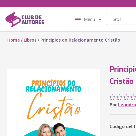
Menú
Home
/
Libros
/
Principios do Relacionamento Cristão
Princip
Cristão
Por
Leandro
Código del l