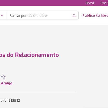
Brasil
Port
Publica tu libr
ios do Relacionamento
 Araujo
ibro: 613512