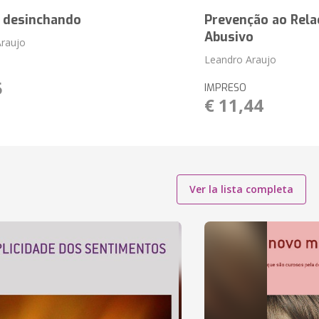
e desinchando
Prevenção ao Rel
Abusivo
Araujo
Leandro Araujo
5
IMPRESO
€ 11,44
Ver la lista completa