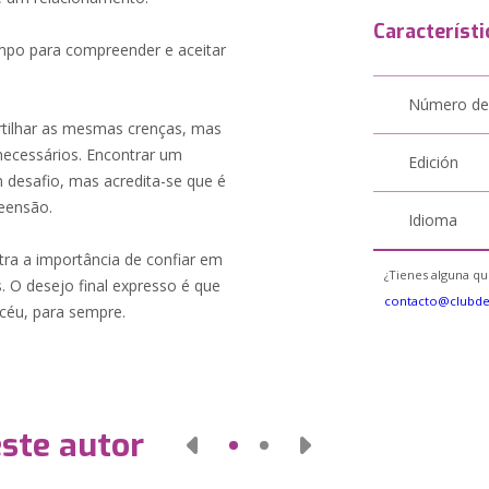
Característi
empo para compreender e aceitar
Número de
rtilhar as mesmas crenças, mas
necessários. Encontrar um
Edición
 desafio, mas acredita-se que é
eensão.
Idioma
tra a importância de confiar em
¿Tienes alguna qu
 O desejo final expresso é que
contacto@clubd
céu, para sempre.
este autor