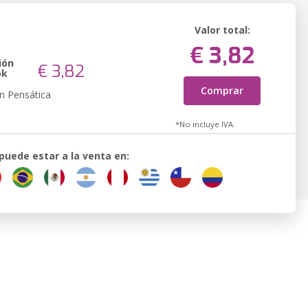
Valor total:
€ 3,82
ión
€ 3,82
ok
Comprar
n Pensática
*No incluye IVA.
 puede estar a la venta en: