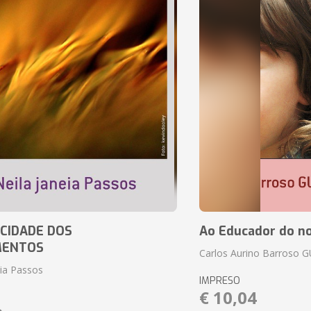
CIDADE DOS
Ao Educador do no
MENTOS
Carlos Aurino Barroso 
eia Passos
IMPRESO
€ 10,04