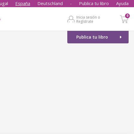
ugal
España
Deutschland
-
Publica tu libro
Ayuda
0
Inicia sesión o
o
Regístrate
Publica tu libro