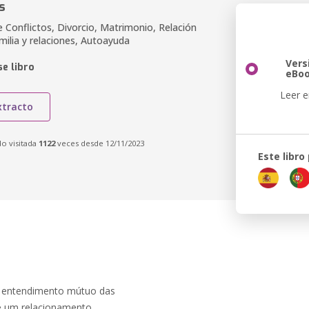
s
 Conflictos, Divorcio, Matrimonio, Relación
milia y relaciones, Autoayuda
Vers
e libro
eBo
Leer e
xtracto
do visitada
1122
veces desde 12/11/2023
Este libro
 e entendimento mútuo das
de um relacionamento.