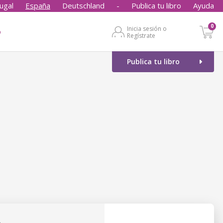
ugal
España
Deutschland
-
Publica tu libro
Ayuda
0
Inicia sesión o
o
Regístrate
Publica tu libro