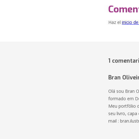
Coment
Haz el
inicio d
1 comentar
Bran Olivei
Olá sou Bran Ol
formado em Des
Meu portfólio de
seu livro, cap
mail :
bran.ilu