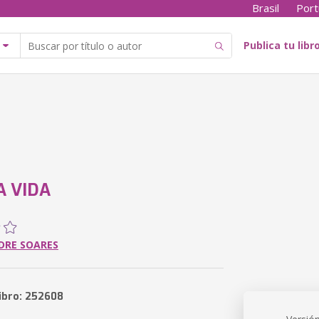
Brasil
Port
Publica tu libr
A VIDA
DRE SOARES
libro: 252608