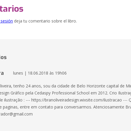
arios
e sesión
deja tu comentario sobre el libro.
ios
ra
lunes | 18.06.2018 às 19h06
iveira, tenho 24 anos, sou da cidade de Belo Horizonte capital de Mi
ign Gráfico pela Cedaspy Professional School em 2012. Crio Ilustra
 ilustração : --- https://branoliveiradesign.wixsite.com/ilustracao --- 
a e paginas, entre em contato para conversarmos. Atenciosamente Bran
strador@gmail.com