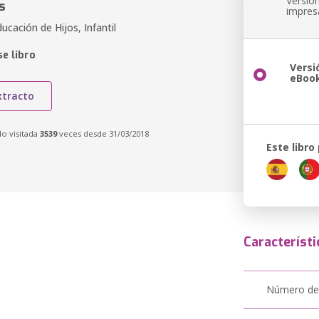
Versió
s
impres
ucación de Hijos, Infantil
e libro
Versi
eBoo
xtracto
do visitada
3539
veces desde 31/03/2018
Este libro
Característi
Número de