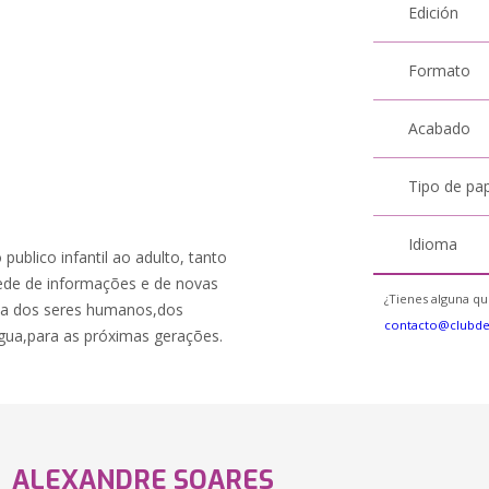
Edición
Formato
Acabado
Tipo de pa
Idioma
publico infantil ao adulto, tanto
rede de informações e de novas
¿Tienes alguna qu
vida dos seres humanos,dos
contacto@clubd
água,para as próximas gerações.
ALEXANDRE SOARES