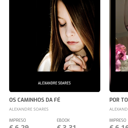
OS CAMINHOS DA FÉ
POR TO
ALEXANDRE SOARES
ALEXAND
IMPRESO
EBOOK
IMPRESO
€ 6,29
€ 3,31
€ 6,1