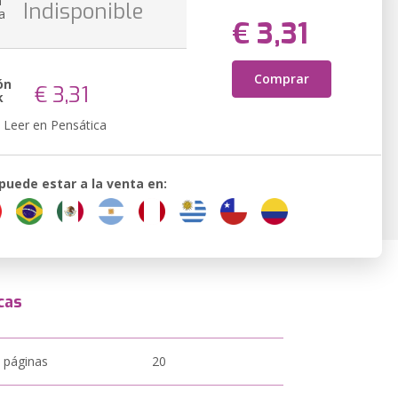
n
Indisponible
a
€ 3,31
Comprar
ón
€ 3,31
k
Leer en Pensática
 puede estar a la venta en:
cas
 páginas
20