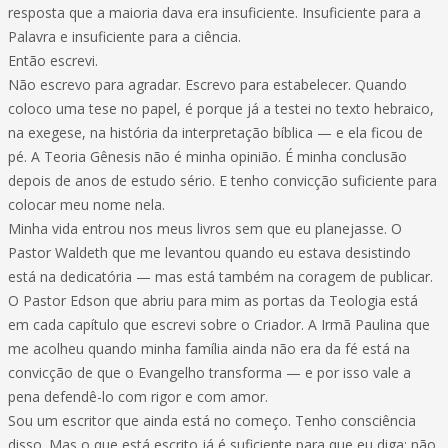
resposta que a maioria dava era insuficiente. Insuficiente para a
Palavra e insuficiente para a ciência.
Então escrevi.
Não escrevo para agradar. Escrevo para estabelecer. Quando
coloco uma tese no papel, é porque já a testei no texto hebraico,
na exegese, na história da interpretação bíblica — e ela ficou de
pé. A Teoria Gênesis não é minha opinião. É minha conclusão
depois de anos de estudo sério. E tenho convicção suficiente para
colocar meu nome nela.
Minha vida entrou nos meus livros sem que eu planejasse. O
Pastor Waldeth que me levantou quando eu estava desistindo
está na dedicatória — mas está também na coragem de publicar.
O Pastor Edson que abriu para mim as portas da Teologia está
em cada capítulo que escrevi sobre o Criador. A Irmã Paulina que
me acolheu quando minha família ainda não era da fé está na
convicção de que o Evangelho transforma — e por isso vale a
pena defendê-lo com rigor e com amor.
Sou um escritor que ainda está no começo. Tenho consciência
disso. Mas o que está escrito já é suficiente para que eu diga: não