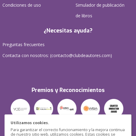
Condiciones de uso
Simulador de publicación
de libros
¿Necesitas ayuda?
Preguntas frecuentes
Contacta con nosotros: (
contacto@clubdeautores.com
)
Premios y Reconocimientos
Utilizamos cookies.
Para garantizar el correcto funcionamiento y la mejora continua
Seguridad
de nuestro sitio web, utilizamos cookies. Estas cookies se