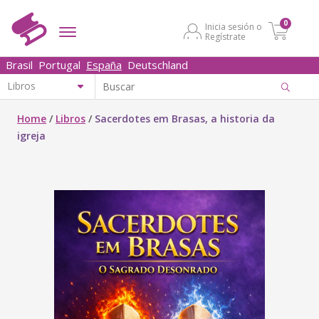
0
Inicia sesión o
Regístrate
Brasil
Portugal
España
Deutschland
Home
/
Libros
/
Sacerdotes em Brasas, a historia da
igreja