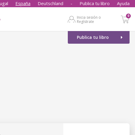
ugal
España
Deutschland
-
Publica tu libro
Ayuda
0
Inicia sesión o
o
Regístrate
Publica tu libro