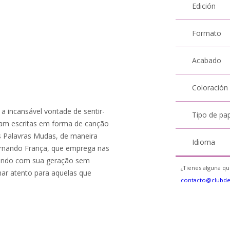
Edición
Formato
Acabado
Coloración
 incansável vontade de sentir-
Tipo de pa
ram escritas em forma de canção
as Palavras Mudas, de maneira
Idioma
Fernando França, que emprega nas
hando com sua geração sem
¿Tienes alguna qu
har atento para aquelas que
contacto@clubd