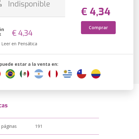
n
Indisponible
a
€ 4,34
Comprar
ón
€ 4,34
k
Leer en Pensática
 puede estar a la venta en:
cas
 páginas
191