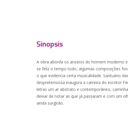
Sinopsis
A obra aborda os anseios do homem moderno e a
se feliz o tempo todo, algumas composições fo
o que evidencia certa musicalidade. Santuário d
despretensiosa inaugura a carreira do escritor 
letras um ar abstrato e contemporâneo, camin
deixar de notar as que já passaram e com um ol
ainda surgirão.