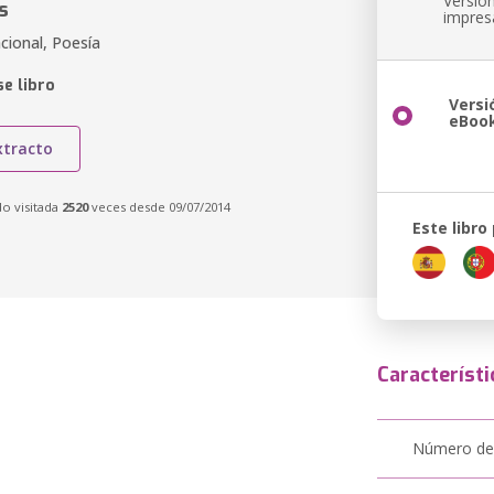
Versió
s
impres
cional, Poesía
e libro
Versi
eBoo
xtracto
do visitada
2520
veces desde 09/07/2014
Este libro
Característi
Número de