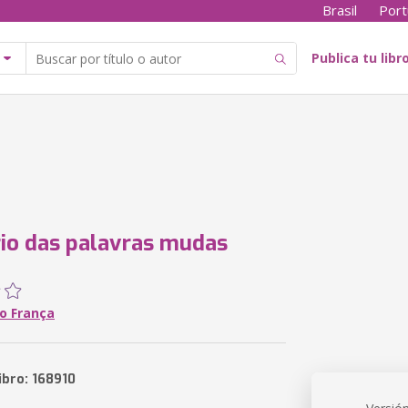
Brasil
Port
Publica tu libr
io das palavras mudas
o França
ibro: 168910