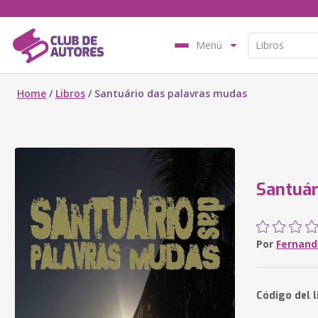
Menú
Home
/
Libros
/
Santuário das palavras mudas
Santuár
Por
Fernand
Código del l