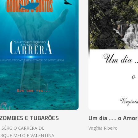
ZOMBIES E TUBARÕES
Um dia ..... o Amor
 SÉRGIO CARRÉRA DE
Virgínia Ribeiro
RQUE MELO E VALENTINA