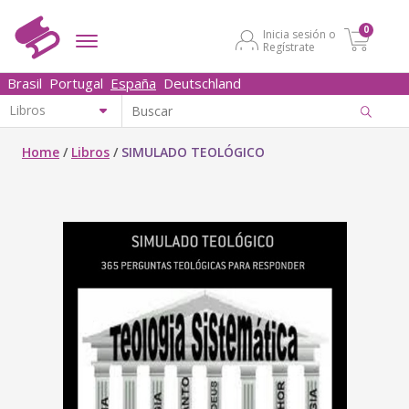
0
Inicia sesión o
Regístrate
Brasil
Portugal
España
Deutschland
Home
/
Libros
/
SIMULADO TEOLÓGICO